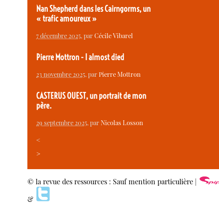
Nan Shepherd dans les Cairngorms, un
« trafic amoureux »
7 décembre 2025
, par
Cécile Vibarel
Pierre Mottron - I almost died
23 novembre 2025
, par
Pierre Mottron
CASTERUS OUEST, un portrait de mon
père.
29 septembre 2025
, par
Nicolas Losson
<
>
© la revue des ressources : Sauf mention particulière |
&