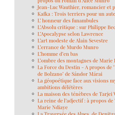
propos du roman d’Alice Munro
Jean-Luc Wauthier, romancier et 
Kafka : Trois terriers pour un aut
L’ honneur des funambules
L’Absolu critique : sur Philippe Be
L’Apocalypse selon Lawrence
L’art modeste de Alain Sevestre
L’errance de Murdo Munro
L’homme d’en bas
L’ombre des montagnes de Marie 
La Force du Destin - A propos de 
de Bolzano’ de Sándor Márai
La géopoétique face aux visions m
ambitions délétères
La maison des ténèbres de Tarjei 
La reine de l’adjectif : à propos d
Marie Ndiaye
La Traversée des Alpes, de Denitz