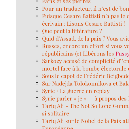
Paris et ses pierres
Pour un traducteur, il n’est de bo
Puisque Cesare Battisti n’a pas le 
écrivain : Lisons Cesare Battisti !
Que peut la littérature ?
Quid d’Assad, de la paix ? Vous aviez
Russes, encore un effort si vous v
républicains (et Libérons les
Puss
Sarkozy accusé de complicité d’"
mortel face à la bombe électorale
Sous le capot de Frédéric Beigbed
Sur Nadejda Tolokonnikova et Ba
Syrie / La guerre en replay
Syrie parler « je » — à propos de
Tariq Ali - The Not So Lone Gunma
si solitaire
Tariq Ali sur le Nobel de la Paix at
Européenne