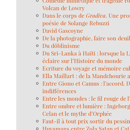
Comédie mimétique et tragédie r
Volcan de Lowry
Dans le corps de
Gradiva
. Une pr
poésie de Solange Rebuzzi
David Gascoyne
De la photographie, faire son deui
Du döblinisme
Du Sri-Lanka à Haïti : lorsque la 
éclaire sur l’Histoire du monde
Ecriture du voyage et mémoire cul
Ella Maillart : de la Mandchourie
Entre Giono et Camus : l’accord. D
indifférences
Entre les mondes : le fil rouge de l
Entre ombre et lumière : Ingebor
Celan et le mythe d’Orphée
Faut-il à tout prix sortir du pess
Huysmans entre Zola Satan et Cat