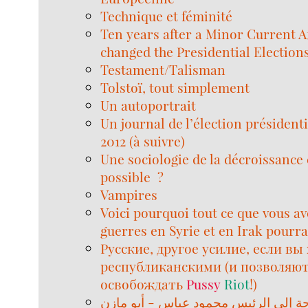
Technique et féminité
Ten years after a Minor Current A
changed the Presidential Election
Testament/Talisman
Tolstoï, tout simplement
Un autoportrait
Un journal de l’élection présidenti
2012 (à suivre)
Une sociologie de la décroissance 
possible ?
Vampires
Voici pourquoi tout ce que vous ave
guerres en Syrie et en Irak pourra
Русские, другое усилие, если вы
республиканскими (и позволяю
освобождать
Pussy
Riot
!)
ة إلى الرئيس محمود عباس - أبو مازن