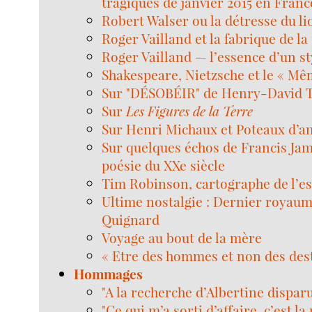
tragiques de janvier 2015 en Franc
Robert Walser ou la détresse du li
Roger Vailland et la fabrique de la
Roger Vailland — l’essence d’un st
Shakespeare, Nietzsche et le « Mê
Sur "DÉSOBÉIR" de Henry-David 
Sur
Les Figures de la Terre
Sur Henri Michaux et Poteaux d’a
Sur quelques échos de Francis Ja
poésie du XXe siècle
Tim Robinson, cartographe de l’e
Ultime nostalgie : Dernier royaum
Quignard
Voyage au bout de la mère
« Etre des hommes et non des des
Hommages
"A la recherche d’Albertine disparu
"Ce qui m’a sorti d’affaire, c’est l