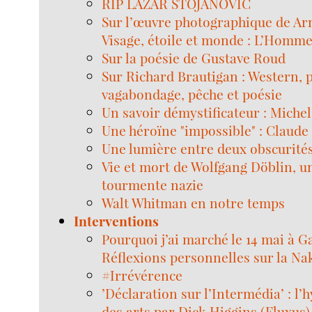
RIP LAZAR STOJANOVIC
Sur l’œuvre photographique de A
Visage, étoile et monde : L’Homme
Sur la poésie de Gustave Roud
Sur Richard Brautigan : Western, p
vagabondage, pêche et poésie
Un savoir démystificateur : Michel
Une héroïne "impossible" : Claud
Une lumière entre deux obscurité
Vie et mort de Wolfgang Döblin, u
tourmente nazie
Walt Whitman en notre temps
Interventions
Pourquoi j’ai marché le 14 mai à G
Réflexions personnelles sur la Na
#Irrévérence
’Déclaration sur l’Intermédia’ : l’
des arts par Dick Higgins (Fluxus)