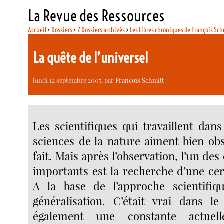
La Revue des Ressources
Accueil
>
Dossiers
>
Z Dossiers archivés
>
Les Libres chroniques de François Sch
La quête de l’universel
lundi 12 septembre 2005
, par
Francois Schmitt
Les scientifiques qui travaillent dan
sciences de la nature aiment bien obs
fait. Mais après l’observation, l’un des 
importants est la recherche d’une cer
A la base de l’approche scientifiq
généralisation. C’était vrai dans le
également une constante actuelle