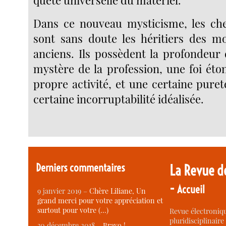
quête universelle du matériel.
Dans ce nouveau mysticisme, les che
sont sans doute les héritiers des m
anciens. Ils possèdent la profondeur d
mystère de la profession, une foi éto
propre activité, et une certaine pure
certaine incorruptabilité idéalisée.
Derniers commentaires
La Revue d
-
Accueil
9 janvier 2019 –
Chère Liliane, Un
grand merci pour votre appréciation et
surtout pour votre (…)
Revue électroniqu
pluridisciplinaire 
30 décembre 2018 –
Bravo !