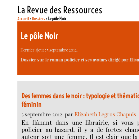
La Revue des Ressources
Accueil
>
Dossiers
>
Le pôle Noir
Le pôle Noir
Dernier ajout : 5 septembre 2012.
Dossier sur le roman policier et ses avatars dirigé par Elis
Des femmes dans le noir : typologie et thémati
féminin
5 septembre 2012, par
Elizabeth Legros Chapuis
En flânant dans une librairie, si vous
policier au hasard, il y a de fortes cha
auteur soit une femme. Il est clair que la