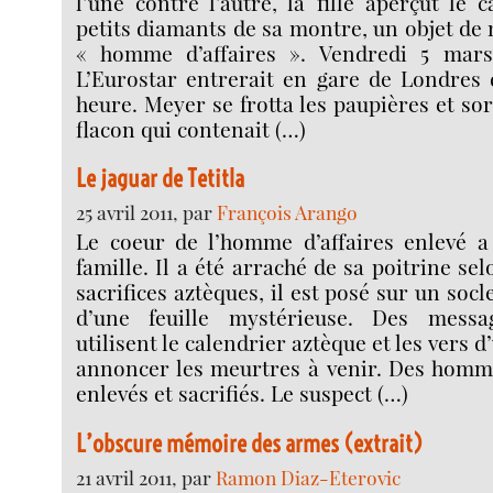
l’une contre l’autre, la fille aperçut le 
petits diamants de sa montre, un objet de 
« homme d’affaires ». Vendredi 5 mars
L’Eurostar entrerait en gare de Londres
heure. Meyer se frotta les paupières et so
flacon qui contenait (…)
Le jaguar de Tetitla
25 avril 2011, par
François Arango
Le coeur de l’homme d’affaires enlevé a 
famille. Il a été arraché de sa poitrine sel
sacrifices aztèques, il est posé sur un socl
d’une feuille mystérieuse. Des messa
utilisent le calendrier aztèque et les vers 
annoncer les meurtres à venir. Des homme
enlevés et sacrifiés. Le suspect (…)
L’obscure mémoire des armes (extrait)
21 avril 2011, par
Ramon Diaz-Eterovic