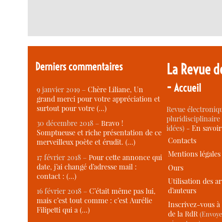
Derniers commentaires
La Revue d
-
Accueil
9 janvier 2019 –
Chère Liliane, Un
grand merci pour votre appréciation et
surtout pour votre (…)
Revue électroniqu
pluridisciplinaire 
30 décembre 2018 –
Bravo !
idées) -
En savoi
Somptueuse et riche présentation de ce
Contacts
merveilleux poète et érudit. (…)
Mentions légales
17 février 2018 –
Pour cette annonce qui
date, j’ai changé d’adresse mail :
Ours
contact : (…)
Utilisation des ar
d’auteurs
16 février 2018 –
C’était même pas lui,
mais c’est tout comme : c’est Aurélie
Inscrivez-vous à 
Filipetti qui a (…)
de la RdR
(Envoye