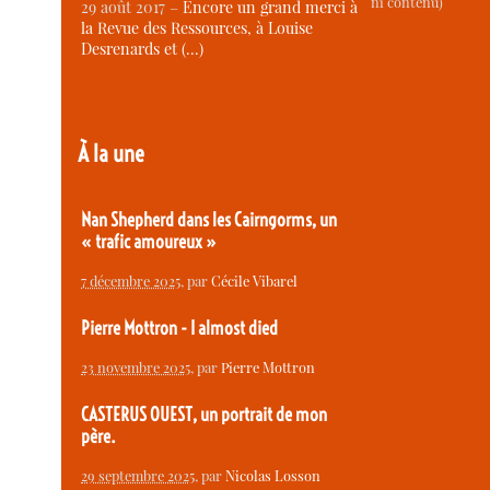
ni contenu)
29 août 2017 –
Encore un grand merci à
la Revue des Ressources, à Louise
Desrenards et (…)
À la une
Nan Shepherd dans les Cairngorms, un
« trafic amoureux »
7 décembre 2025
, par
Cécile Vibarel
Pierre Mottron - I almost died
23 novembre 2025
, par
Pierre Mottron
CASTERUS OUEST, un portrait de mon
père.
29 septembre 2025
, par
Nicolas Losson