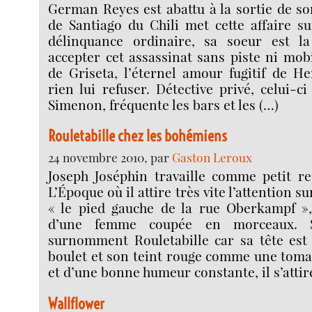
German Reyes est abattu à la sortie de son
de Santiago du Chili met cette affaire s
délinquance ordinaire, sa soeur est l
accepter cet assassinat sans piste ni mobi
de Griseta, l’éternel amour fugitif de He
rien lui refuser. Détective privé, celui-c
Simenon, fréquente les bars et les (…)
Rouletabille chez les bohémiens
24 novembre 2010, par
Gaston Leroux
Joseph Joséphin travaille comme petit re
L’Époque où il attire très vite l’attention s
« le pied gauche de la rue Oberkampf »
d’une femme coupée en morceaux. S
surnomment Rouletabille car sa tête es
boulet et son teint rouge comme une tomate
et d’une bonne humeur constante, il s’attir
Wallflower