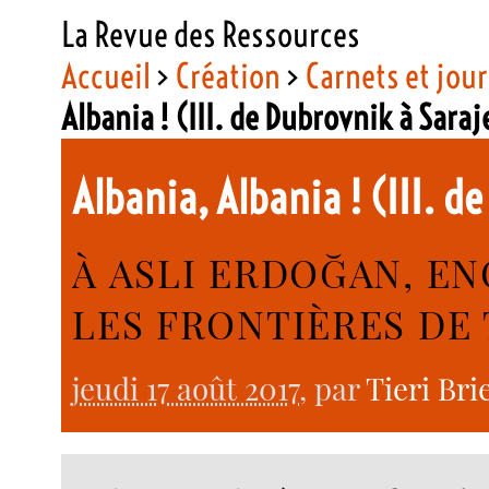
La Revue des Ressources
Accueil
>
Création
>
Carnets et jou
Albania ! (III. de Dubrovnik à Sara
Albania, Albania ! (III. 
À ASLI ERDOĞAN, E
LES FRONTIÈRES DE
jeudi 17 août 2017
, par
Tieri Bri