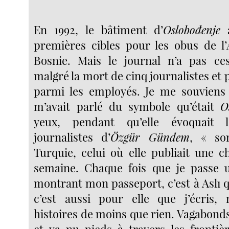
En 1992, le bâtiment d’
Oslobođenje
a
premières cibles pour les obus de l
Bosnie. Mais le journal n’a pas ces
malgré la mort de cinq journalistes et p
parmi les employés. Je me souviens 
m’avait parlé du symbole qu’était
O
yeux, pendant qu’elle évoquait
journalistes d’
Özgür Gündem
, « so
Turquie, celui où elle publiait une 
semaine. Chaque fois que je passe u
montrant mon passeport, c’est à Aslı q
c’est aussi pour elle que j’écris, 
histoires de moins que rien. Vagabond
et va-nu-pieds à travers les frontiè