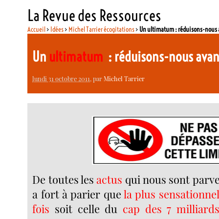
La Revue des Ressources
Accueil
>
Idées
>
Michel Tarrier écogitations
>
Un ultimatum : réduisons-nous 
Un
ultimatum
: réduisons-nous ava
lundi 31 octobre 2011
, par
Michel Tarrier
De toutes les
actus
qui nous sont parven
a fort à parier que
la plus sensationnel
fois
soit celle du
cap des 7 milliard