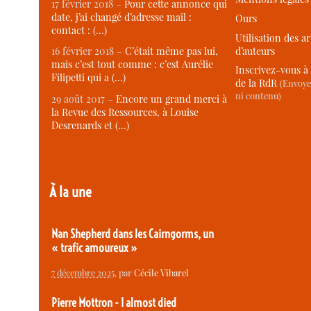
17 février 2018 –
Pour cette annonce qui
date, j’ai changé d’adresse mail :
Ours
contact : (…)
Utilisation des ar
d’auteurs
16 février 2018 –
C’était même pas lui,
mais c’est tout comme : c’est Aurélie
Inscrivez-vous à 
Filipetti qui a (…)
de la RdR
(Envoye
ni contenu)
29 août 2017 –
Encore un grand merci à
la Revue des Ressources, à Louise
Desrenards et (…)
À la une
Nan Shepherd dans les Cairngorms, un
« trafic amoureux »
7 décembre 2025
, par
Cécile Vibarel
Pierre Mottron - I almost died