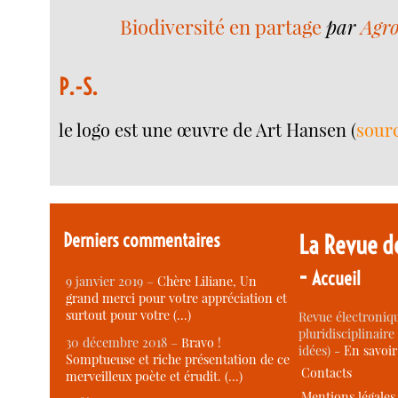
Biodiversité en partage
par
Agro
P.-S.
le logo est une œuvre de Art Hansen (
sour
Derniers commentaires
La Revue d
-
Accueil
9 janvier 2019 –
Chère Liliane, Un
grand merci pour votre appréciation et
surtout pour votre (…)
Revue électroniqu
pluridisciplinaire 
30 décembre 2018 –
Bravo !
idées) -
En savoi
Somptueuse et riche présentation de ce
Contacts
merveilleux poète et érudit. (…)
Mentions légales