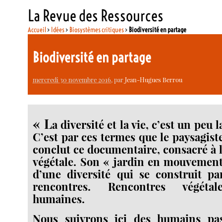
La Revue des Ressources
Accueil
>
Idées
>
Biosystèmes critiques
>
Biodiversité en partage
Biodiversité en partage
mercredi 30 novembre 2016
, par
Jean-Hugues Berrou
« L
a diversité et la vie, c’est un peu
C’est par ces termes que le paysagist
conclut ce documentaire, consacré à l
végétale. Son « jardin en mouvement 
d’une diversité qui se construit pa
rencontres. Rencontres végétal
humaines.
Nous suivrons ici des humains pa