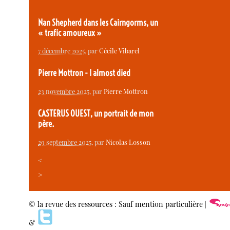
Nan Shepherd dans les Cairngorms, un
« trafic amoureux »
7 décembre 2025
, par
Cécile Vibarel
Pierre Mottron - I almost died
23 novembre 2025
, par
Pierre Mottron
CASTERUS OUEST, un portrait de mon
père.
29 septembre 2025
, par
Nicolas Losson
<
>
© la revue des ressources : Sauf mention particulière |
&