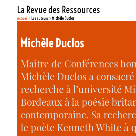
La Revue des Ressources
Accueil
> Les auteurs >
Michèle Duclos
Michèle Duclos
Maître de Conférences hono
Michèle Duclos a consacré
recherche à l’université M
Bordeaux à la poésie brita
contemporaine. Sa recherc
le poète Kenneth White à qu