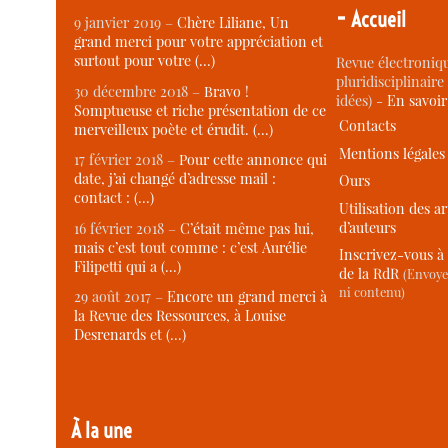
-
Accueil
9 janvier 2019 –
Chère Liliane, Un
grand merci pour votre appréciation et
surtout pour votre (…)
Revue électroniqu
pluridisciplinaire 
30 décembre 2018 –
Bravo !
idées) -
En savoi
Somptueuse et riche présentation de ce
Contacts
merveilleux poète et érudit. (…)
Mentions légales
17 février 2018 –
Pour cette annonce qui
date, j’ai changé d’adresse mail :
Ours
contact : (…)
Utilisation des ar
d’auteurs
16 février 2018 –
C’était même pas lui,
mais c’est tout comme : c’est Aurélie
Inscrivez-vous à 
Filipetti qui a (…)
de la RdR
(Envoye
ni contenu)
29 août 2017 –
Encore un grand merci à
la Revue des Ressources, à Louise
Desrenards et (…)
À la une