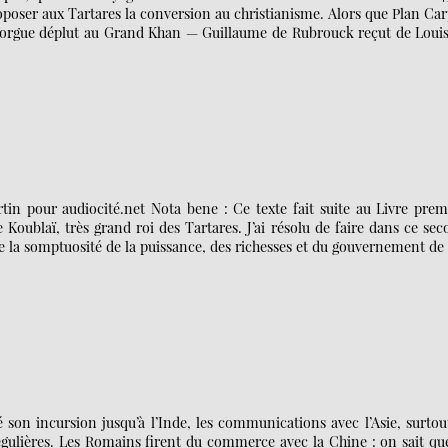
poser aux Tartares la conversion au christianisme. Alors que Plan Ca
morgue déplut au Grand Khan — Guillaume de Rubrouck reçut de Louis
tin pour audiocité.net Nota bene : Ce texte fait suite au Livre prem
oublaï, très grand roi des Tartares. J’ai résolu de faire dans ce se
de la somptuosité de la puissance, des richesses et du gouvernement de
son incursion jusqu’à l’Inde, les communications avec l’Asie, surtou
égulières. Les Romains firent du commerce avec la Chine : on sait qu