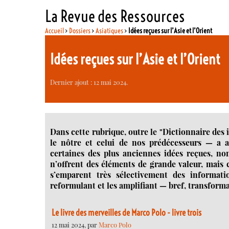
La Revue des Ressources
Accueil
>
Dossiers
>
Asiatiques
>
Idées reçues sur l’Asie et l’Orient
Idées reçues sur l’Asie et l’Orient
Dernier ajout : 12 mai 2024.
Dans cette rubrique, outre le "Dictionnaire des
le nôtre et celui de nos prédécesseurs — a 
certaines des plus anciennes idées reçues, no
n’offrent des éléments de grande valeur, mais c
s’emparent très sélectivement des informatio
reformulant et les amplifiant — bref, transforman
Le livre des merveilles de Marco Polo - livre trois
12 mai 2024, par
Marco Polo