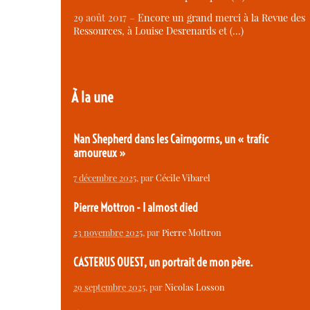
29 août 2017 –
Encore un grand merci à la Revue des
Ressources, à Louise Desrenards et (…)
À la une
Nan Shepherd dans les Cairngorms, un « trafic
amoureux »
7 décembre 2025
, par
Cécile Vibarel
Pierre Mottron - I almost died
23 novembre 2025
, par
Pierre Mottron
CASTERUS OUEST, un portrait de mon père.
29 septembre 2025
, par
Nicolas Losson