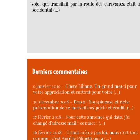
soie, qui transitait par la route des caravanes, étai
occidental (…)
Derniers commentaires
9 janvier 2019 –
Chère Liliane, Un grand merci pour
votre appréciation et surtout pour votre (…)
30 décembre 2018 –
Bravo ! Somptueuse et riche
présentation de ce merveilleux poète et érudit. (…)
17 février 2018 –
Pour cette annonce qui date, j’ai
changé d’adresse mail : contact : (…)
16 février 2018 –
C’était même pas lui, mais c’est tout
comme : c’est Aurélie Filipetti qui a (…)