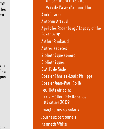
Un continent littéraire
ITRE
Voix de l’Asie d’aujourd’hui
 les
André Laude
ment
Antonin Artaud
Après les Rosenberg / Legacy of the
Rosenbergs
Arthur Rimbaud
Autres espaces
Bibliothèque sonore
Bibliothèques
 la
D.A.F. de Sade
ible
Dossier Charles-Louis Philippe
 pas
Dossier Jean-Paul Dollé
Feuillets africains
Herta Müller, Prix Nobel de
littérature 2009
Imaginaires coloniaux
Journaux personnels
Kenneth White
-7,