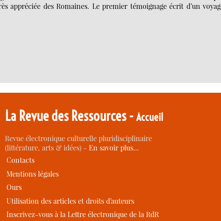
t très appréciée des Romaines. Le premier témoignage écrit d’un voya
La Revue des Ressources -
Accueil
Revue électronique culturelle pluridisciplinaire
(littérature, arts & idées) -
En savoir plus…
Contacts
Mentions légales
Ours
Utilisation des articles et droits d’auteurs
Inscrivez-vous à la Lettre électronique de la RdR