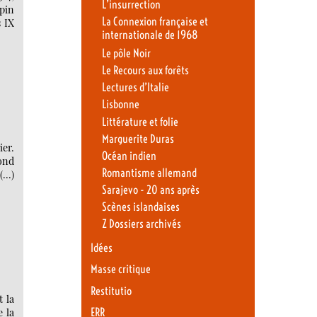
L’insurrection
rpin
La Connexion française et
 IX
internationale de 1968
Le pôle Noir
Le Recours aux forêts
Lectures d’Italie
Lisbonne
Littérature et folie
Marguerite Duras
ier.
Océan indien
cond
Romantisme allemand
 (…)
Sarajevo - 20 ans après
Scènes islandaises
Z Dossiers archivés
Idées
Masse critique
Restitutio
t la
ERR
e la