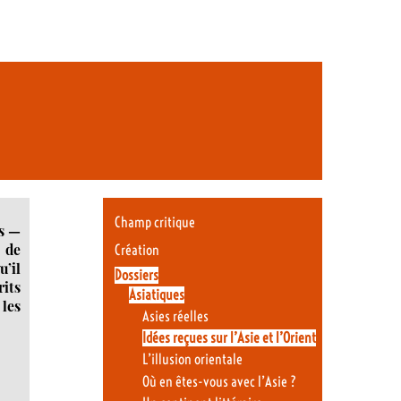
Champ critique
ps —
 de
Création
’il
Dossiers
rits
Asiatiques
les
Asies réelles
Idées reçues sur l’Asie et l’Orient
L’illusion orientale
Où en êtes-vous avec l’Asie ?