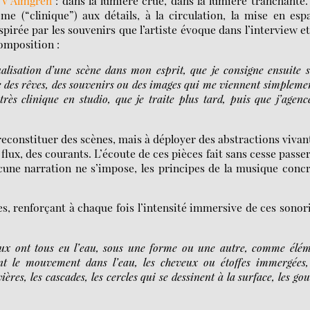
 V Almgren
: dans la lumière crue, dans la lumière tranchante.
e (“clinique”) aux détails, à la circulation, la mise en esp
pirée par les souvenirs que l’artiste évoque dans l’interview e
composition :
lisation d’une scène dans mon esprit, que je consigne ensuite 
re des rêves, des souvenirs ou des images qui me viennent simpleme
très clinique en studio, que je traite plus tard, puis que j’agenc
reconstituer des scènes, mais à déployer des abstractions vivan
 flux, des courants. L’écoute de ces pièces fait sans cesse passe
cune narration ne s’impose, les principes de la musique conc
s, renforçant à chaque fois l’intensité immersive de ces sonor
aux ont tous eu l’eau, sous une forme ou une autre, comme élé
nt le mouvement dans l’eau, les cheveux ou étoffes immergées,
vières, les cascades, les cercles qui se dessinent à la surface, les gou