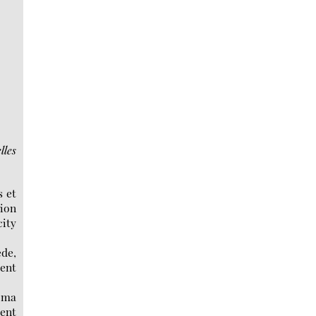
lles
s et
tion
city
ède,
ent
é ma
ent