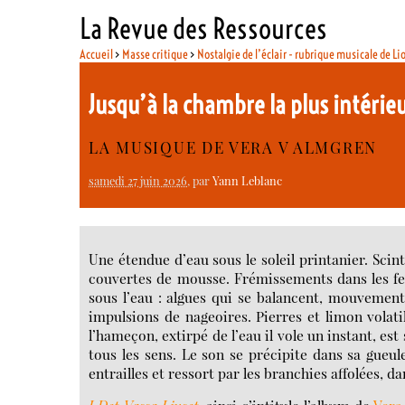
La Revue des Ressources
Accueil
>
Masse critique
>
Nostalgie de l’éclair - rubrique musicale de Li
Jusqu’à la chambre la plus intérie
LA MUSIQUE DE VERA V ALMGREN
samedi 27 juin 2026
, par
Yann Leblanc
Une étendue d’eau sous le soleil printanier. Scin
couvertes de mousse. Frémissements dans les feui
sous l’eau : algues qui se balancent, mouvements
impulsions de nageoires. Pierres et limon volati
l’hameçon, extirpé de l’eau il vole un instant, est
tous les sens. Le son se précipite dans sa gueule
entrailles et ressort par les branchies affolées, d