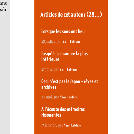
dans
 sûr
Articles de cet auteur
(28…)
Lorsque les sons ont lieu
28 juillet
, par
Yann Leblanc
Jusqu’à la chambre la plus
intérieure
27 juin
, par
Yann Leblanc
Ceci n’est pas le Japon - rêves et
archives
24 mai
, par
Yann Leblanc
A l’écoute des mémoires
résonantes
17 janvier
, par
Yann Leblanc