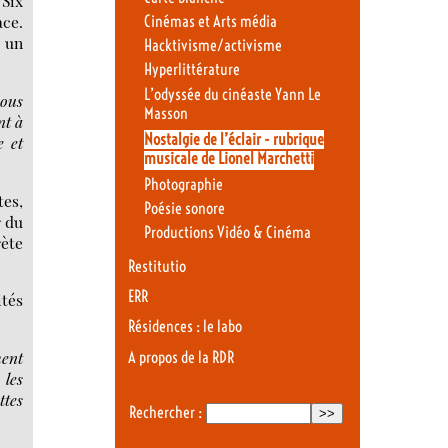
 Six
ace.
Cinémas et Arts média
t un
Hacktivisme/activisme
Hyperlittérature
L’odyssée du cinéaste Yann Le
sous
Masson
nt à
Nostalgie de l’éclair - rubrique
e et
musicale de Lionel Marchetti
Photographie
tes,
Poésie sonore
r du
Productions Vidéo & Cinéma
rète
Restitutio
ERR
ités
Résidences : le labo
ment
A propos de la RDR
 les
ttes
Rechercher :