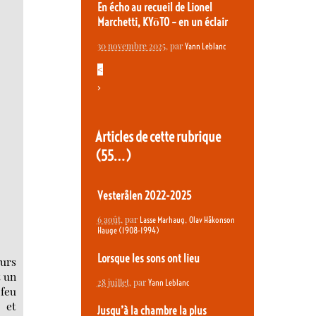
En écho au recueil de Lionel
Marchetti, KYōTO – en un éclair
30 novembre 2025
, par
Yann Leblanc
<
>
Articles de cette rubrique
(55…)
Vesterålen 2022-2025
6 août
, par
,
Lasse Marhaug
Olav Håkonson
Hauge (1908-1994)
Lorsque les sons ont lieu
eurs
t un
28 juillet
, par
Yann Leblanc
 feu
 et
Jusqu’à la chambre la plus