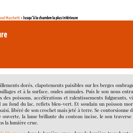
onel Marchetti
>
Jusqu’à la chambre la plus intérieure
ure
tillements dorés, clapotements paisibles sur les berges ombrag
llages et à la surface, ondes animales. Puis le son nous entr
 des poissons, accélérations et ralentissements fulgurants, v
l au fond du lac, reflets bleu-vert. Et soudain un poisson mo
 saisi, libéré de son crochet mais jeté à terre. Se contorsionne 
 ouverte, la lame brillante du couteau incise, le son traverse
ans la lumière crue.