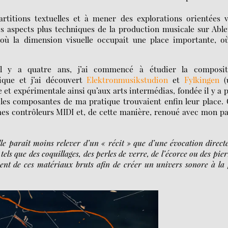
artitions textuelles et à mener des explorations orientées 
les aspects plus techniques de la production musicale sur Abl
 où la dimension visuelle occupait une place importante, où
il y a quatre ans, j’ai commencé à étudier la composit
ique et j’ai découvert
Elektronmusikstudion
et
Fylkingen
(
 expérimentale ainsi qu’aux arts intermédias, fondée il y a 
s les composantes de ma pratique trouvaient enfin leur place.
 mes contrôleurs MIDI et, de cette manière, renoué avec mon p
lle paraît moins relever d’un « récit » que d’une évocation direct
 tels que des coquillages, des perles de verre, de l’écorce ou des pier
nt de ces matériaux bruts afin de créer un univers sonore à la 