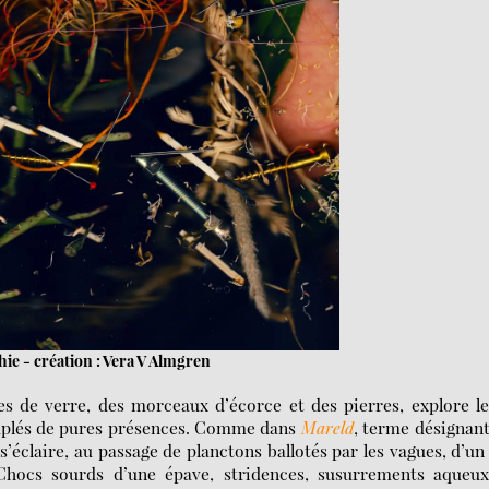
ie - création : Vera V Almgren
les de verre, des morceaux d’écorce et des pierres, explore l
euplés de pures présences. Comme dans
Mareld
, terme désignan
claire, au passage de planctons ballotés par les vagues, d’un
hocs sourds d’une épave, stridences, susurrements aqueux