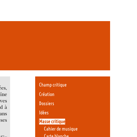
Champ critique
ées,
aîne
Création
ives
Dossiers
rd à
Idées
dans
 ses
Masse critique
Cahier de musique
Carte blanche