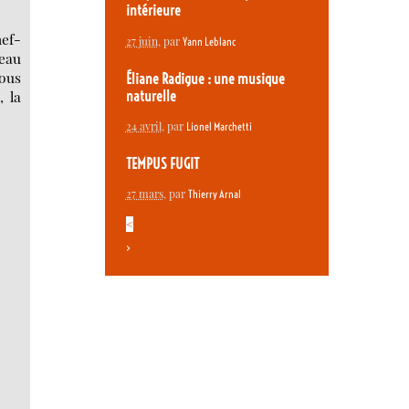
intérieure
hef-
27 juin
, par
Yann Leblanc
’eau
nous
Éliane Radigue : une musique
, la
naturelle
24 avril
, par
Lionel Marchetti
TEMPUS FUGIT
27 mars
, par
Thierry Arnal
<
>