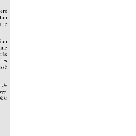
vers
eton
 je
ion
une
près
 Ces
assé
e de
res.
fois