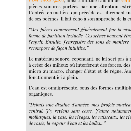
I Det Vassa Ljuset
, ainsi s’intitule l’album de
Vera
pièces sonores portées par une attention extrêm
L’entrée en matière qui précède est librement ins
de ses poèmes. Il fait écho à son approche de la 
“Mes pièces commencent généralement par la visua
forme de partition textuelle. Ces scènes peuvent êt
l’esprit. Ensuite, j’enregistre des sons de manière 
recompose de façon intuitive.”
Le matériau sonore, cependant, ne lui sert pas à 
à créer des milieux où interfèrent des forces, des
micro au macro, changer d’état et de règne. Au
fonctionnent ici à plein.
L’eau est omniprésente, sous des formes multiple
organiques.
“Depuis une dizaine d’années, mes projets music
central. J’y reviens sans cesse. J’aime notamme
mollusques, la vase, les rivages, les ruisseaux, les ri
de rosée, la vapeur d’eau et les bulles...”