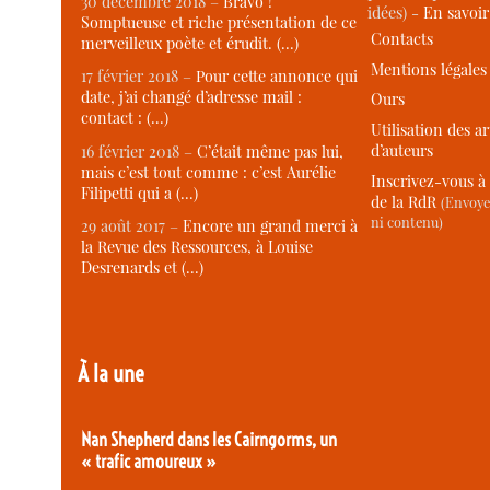
30 décembre 2018 –
Bravo !
idées) -
En savoi
Somptueuse et riche présentation de ce
Contacts
merveilleux poète et érudit. (…)
Mentions légales
17 février 2018 –
Pour cette annonce qui
date, j’ai changé d’adresse mail :
Ours
contact : (…)
Utilisation des ar
d’auteurs
16 février 2018 –
C’était même pas lui,
mais c’est tout comme : c’est Aurélie
Inscrivez-vous à 
Filipetti qui a (…)
de la RdR
(Envoye
ni contenu)
29 août 2017 –
Encore un grand merci à
la Revue des Ressources, à Louise
Desrenards et (…)
À la une
Nan Shepherd dans les Cairngorms, un
« trafic amoureux »