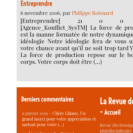
Entreprendre
6 novembre 2006, par
Philippe Boisnard
[Entreprendre] 21 0 0 [En
[Agence_Konflict_SysTM] La force de pr
est la manne formatée de notre dynamique
idéologie Notre idéologie fera de vous 
votre chance avant qu’il ne soit trop tard
La force de production repose sur le b
corps. Votre corps doit être (…)
Derniers commentaires
La Revue d
-
Accueil
9 janvier 2019 –
Chère Liliane, Un
grand merci pour votre appréciation et
surtout pour votre (…)
Revue électroniqu
pluridisciplinaire 