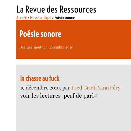
La Revue des Ressources
Accueil
>
Masse critique
>
Poésie sonore
Poésie sonore
Dernier ajout : 19 décembre 2010.
la chasse au fuck
19 décembre 2010, par
Fred Griot
,
Yann Féry
voir les lectures-perf de parl#