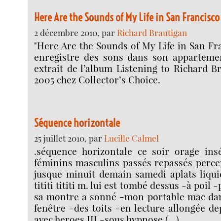
Here Are the Sounds of My Life in San Francisco
2 décembre 2010, par
Richard Brautigan
"Here Are the Sounds of My Life in San Fr
enregistre des sons dans son apparteme
extrait de l’album Listening to Richard B
2005 chez Collector’s Choice.
Séquence horizontale
25 juillet 2010, par
Lucille Calmel
.séquence horizontale ce soir orage ins
féminins masculins passés repassés perce
jusque minuit demain samedi aplats liqui
tititi tititi m. lui est tombé dessus -à poil -
sa montre a sonné -mon portable mac dan
fenêtre -des toits -en lecture allongée de
avec heroes III -sous hypnose (…)