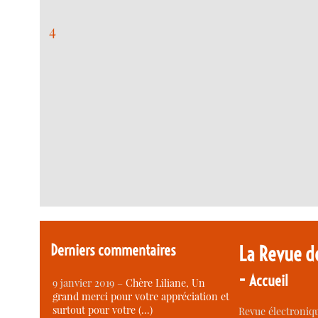
4
Derniers commentaires
La Revue d
-
Accueil
9 janvier 2019 –
Chère Liliane, Un
grand merci pour votre appréciation et
surtout pour votre (…)
Revue électroniqu