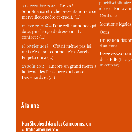
pluridisciplinaire 
30 décembre 2018 –
Bravo !
idées) -
En savoi
Somptueuse et riche présentation de ce
Contacts
merveilleux poète et érudit. (…)
Mentions légales
17 février 2018 –
Pour cette annonce qui
date, j’ai changé d’adresse mail :
Ours
contact : (…)
Utilisation des ar
d’auteurs
16 février 2018 –
C’était même pas lui,
mais c’est tout comme : c’est Aurélie
Inscrivez-vous à 
Filipetti qui a (…)
de la RdR
(Envoye
ni contenu)
29 août 2017 –
Encore un grand merci à
la Revue des Ressources, à Louise
Desrenards et (…)
À la une
Nan Shepherd dans les Cairngorms, un
« trafic amoureux »