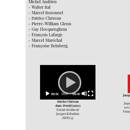
Michel Andrieu
- Walter Bal
- Marcel Bozonnet
- Patrice Chéreau
- Pierre-William Glenn
- Guy Hocquenghem
- François Lafarge
- Marcel Maréchal
- Françoise Reinberg.
Video
Player
Current
Total
00:00
00:00
Jacq
time
duration
Patrice Chéreau
Jaqu
dans
Trotski
(1967)
avec
Extrait du film de
Franç
Jacques Kébadian
(MPEG4)