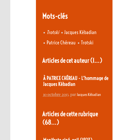
Mots-clés
•
•
Trotski
Jacques Kébadian
•
•
Patrice Chéreau
Trotski
Articles de cet auteur
(1…)
À PATRICE CHÉREAU - L’hommage de
Jacques Kébadian
10 octobre 2013
, par
Jacques Kébadian
Articles de cette rubrique
(68…)