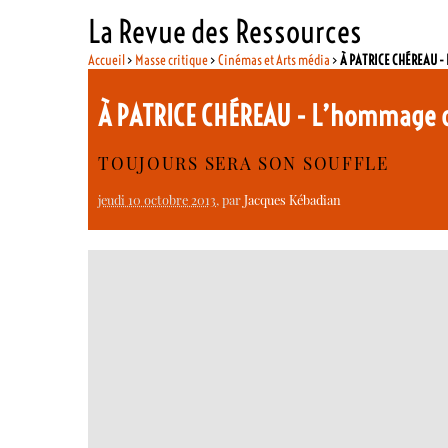
La Revue des Ressources
Accueil
>
Masse critique
>
Cinémas et Arts média
>
À PATRICE CHÉREAU -
À PATRICE CHÉREAU - L’hommage 
TOUJOURS SERA SON SOUFFLE
jeudi 10 octobre 2013
, par
Jacques Kébadian