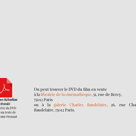
On peut trouver le DVD du film en vente
à la
librairie de la cinémathèque
, 51, rue de Bercy‎,
75012 Paris
ues Kébadian
Trotski
ou à la
galerie Charles Baudelaire
, 26, rue Cha
ette du DVD
Baudelaire, 75012 Paris.
 un texte de
oise Prenant