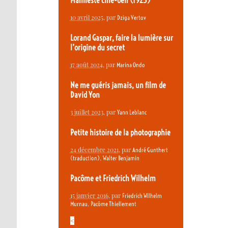
Manifeste ciné-oeil (1923)
10 avril 2025
, par
Dziga Vertov
Lorand Gaspar, faire la lumière sur
l’origine du secret
17 août 2024
, par
Marina Ondo
Ne me guéris jamais, un film de
David Yon
3 juillet 2023
, par
Yann Leblanc
Petite histoire de la photographie
24 décembre 2021
, par
André Gunthert
,
(traduction)
Walter Benjamin
Pacôme et Friedrich Wilhelm
15 janvier 2016
, par
Friedrich Wilhelm
,
Murnau
Pacôme Thiellement
<