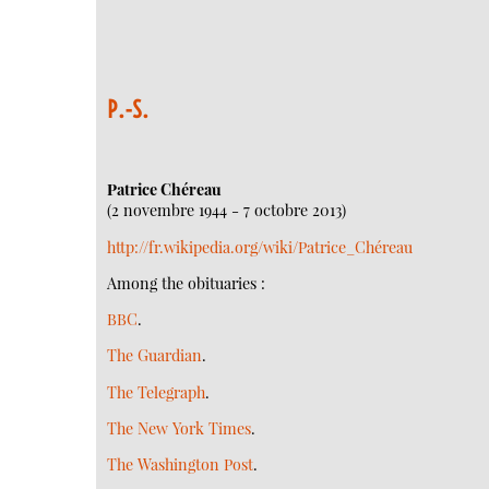
P.-S.
Patrice Chéreau
(2 novembre 1944 - 7 octobre 2013)
http://fr.wikipedia.org/wiki/Patrice_Chéreau
Among the obituaries :
BBC
.
The Guardian
.
The Telegraph
.
The New York Times
.
The Washington Post
.