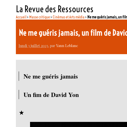
La Revue des Ressources
Accueil
>
Masse critique
>
Cinémas et Arts média
>
Ne me guéris jamais, un fil
Ne me guéris jamais, un film de Dav
lundi 3 juillet 2023
, par
Yann Leblanc
Ne me guéris jamais
Un fim de David Yon
★