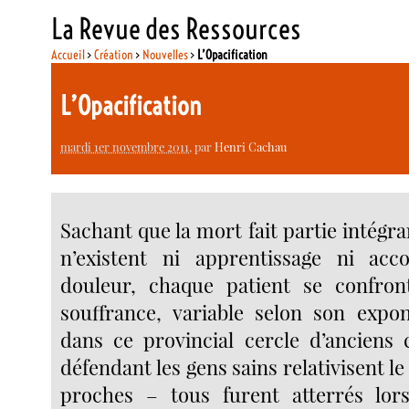
La Revue des Ressources
Accueil
>
Création
>
Nouvelles
>
L’Opacification
L’Opacification
mardi 1er novembre 2011
, par
Henri Cachau
Sachant que la mort fait partie intégran
n’existent ni apprentissage ni ac
douleur, chaque patient se confron
souffrance, variable selon son expon
dans ce provincial cercle d’anciens 
défendant les gens sains relativisent le
proches – tous furent atterrés lors