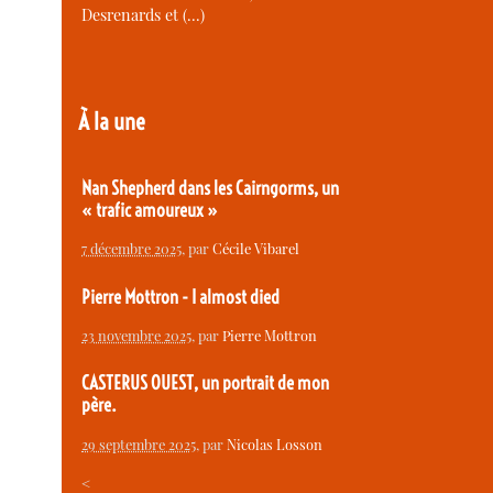
Desrenards et (…)
À la une
Nan Shepherd dans les Cairngorms, un
« trafic amoureux »
7 décembre 2025
, par
Cécile Vibarel
Pierre Mottron - I almost died
23 novembre 2025
, par
Pierre Mottron
CASTERUS OUEST, un portrait de mon
père.
29 septembre 2025
, par
Nicolas Losson
<