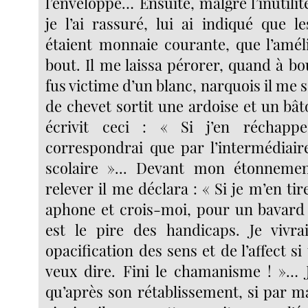
l’enveloppe… Ensuite, malgré l’inutil
je l’ai rassuré, lui ai indiqué que l
étaient monnaie courante, que l’améli
bout. Il me laissa pérorer, quand à b
fus victime d’un blanc, narquois il me s
de chevet sortit une ardoise et un bât
écrivit ceci : « Si j’en réchapp
correspondrai que par l’intermédiair
scolaire »... Devant mon étonnement
relever il me déclara : « Si je m’en tire
aphone et crois-moi, pour un bavard 
est le pire des handicaps. Je vivra
opacification des sens et de l’affect si
veux dire. Fini le chamanisme ! »… J
qu’après son rétablissement, si par ma