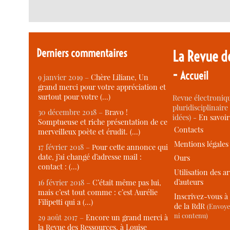
Derniers commentaires
La Revue d
-
Accueil
9 janvier 2019 –
Chère Liliane, Un
grand merci pour votre appréciation et
surtout pour votre (…)
Revue électroniqu
pluridisciplinaire 
30 décembre 2018 –
Bravo !
idées) -
En savoi
Somptueuse et riche présentation de ce
Contacts
merveilleux poète et érudit. (…)
Mentions légales
17 février 2018 –
Pour cette annonce qui
date, j’ai changé d’adresse mail :
Ours
contact : (…)
Utilisation des ar
d’auteurs
16 février 2018 –
C’était même pas lui,
mais c’est tout comme : c’est Aurélie
Inscrivez-vous à 
Filipetti qui a (…)
de la RdR
(Envoye
ni contenu)
29 août 2017 –
Encore un grand merci à
la Revue des Ressources, à Louise