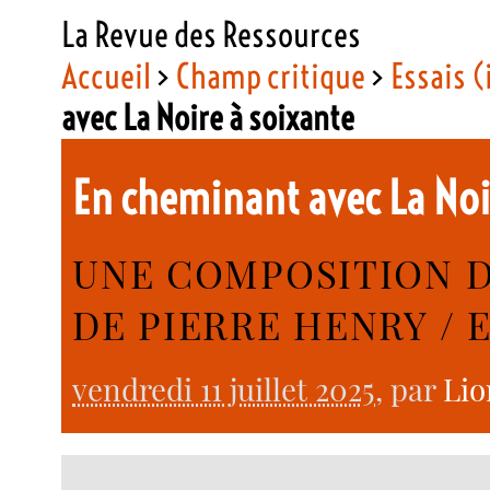
La Revue des Ressources
Accueil
>
Champ critique
>
Essais (
avec La Noire à soixante
En cheminant avec La Noi
UNE COMPOSITION 
DE PIERRE HENRY / 
vendredi 11 juillet 2025
, par
Lio