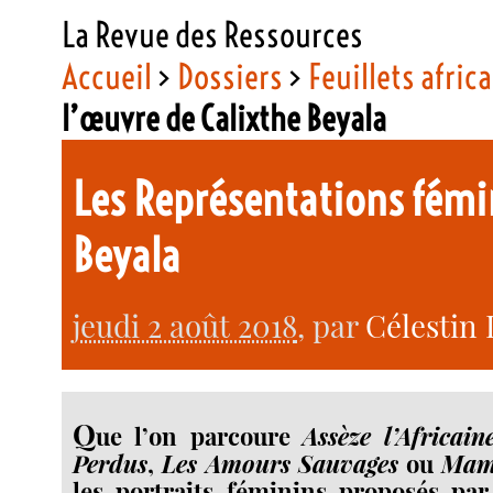
La Revue des Ressources
Accueil
>
Dossiers
>
Feuillets afric
l’œuvre de Calixthe Beyala
Les Représentations fémi
Beyala
jeudi 2 août 2018
, par
Célestin
Q
ue l’on parcoure
Assèze l’Africain
Perdus
,
Les Amours Sauvages
ou
Mam
les portraits féminins proposés par