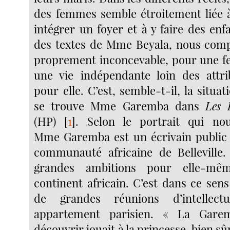
des femmes semble étroitement liée à
intégrer un foyer et à y faire des enfa
des textes de Mme Beyala, nous comp
proprement inconcevable, pour une 
une vie indépendante loin des attri
pour elle. C’est, semble-t-il, la situat
se trouve Mme Garemba dans
Les 
(HP)
[
1
]
. Selon le portrait qui no
Mme Garemba est un écrivain public p
communauté africaine de Belleville.
grandes ambitions pour elle-mê
continent africain. C’est dans ce sens
de grandes réunions d’intellec
appartement parisien. « La Garem
découvrir jouait à la princesse, bien sû