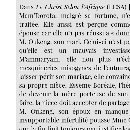
Dans
Le Christ Selon l’Afrique
(LCSA)
Mam’Dorota, malgré sa fortune, n’
traitée. Elle aussi est perçue com
épouse car elle n’a pas réussi à « don
M. Oukeng, son mari. Celui-ci n’est p
qu’elle est un mauvais investi
M’ammaryam, elle non plus n’éc
mesquineries misogynes de l’entoura
laisser périr son mariage, elle convai
sa propre nièce, Esseme Boréale, l’h
de devenir la mère porteuse de son 
faire, la nièce doit accepter de partag
M. Oukeng, son époux en manque d
insupportable infertilité pousse Mme
que la fin finit toujours par justifier l