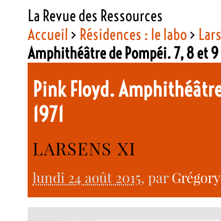
La Revue des Ressources
Accueil
>
Résidences : le labo
>
Lar
Amphithéâtre de Pompéi. 7, 8 et 9
Pink Floyd. Amphithéâtre
1971
LARSENS XI
lundi 24 août 2015
, par
Grégory