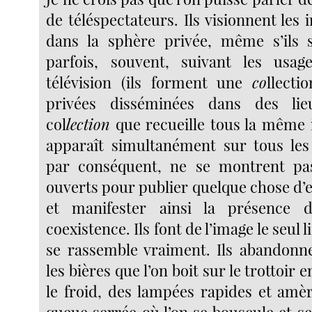
de téléspectateurs. Ils visionnent les 
dans la sphère privée, même s’ils 
parfois, souvent, suivant les usag
télévision (ils forment une
co
llecti
privées disséminées dans des lie
col
lection
que recueille tous la même
apparaît simultanément sur tous les t
par conséquent, ne se montrent pas
ouverts pour publier quelque chose d’e
et manifester ainsi la présence 
coexistence. Ils font de l’image le seul l
se rassemble vraiment. Ils abandonne
les bières que l’on boit sur le trottoir 
le froid, des lampées rapides et amère
queue serrée où l’on se bouscule et s