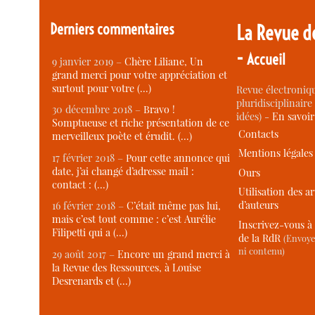
Derniers commentaires
La Revue d
-
Accueil
9 janvier 2019 –
Chère Liliane, Un
grand merci pour votre appréciation et
surtout pour votre (…)
Revue électroniqu
pluridisciplinaire 
30 décembre 2018 –
Bravo !
idées) -
En savoi
Somptueuse et riche présentation de ce
Contacts
merveilleux poète et érudit. (…)
Mentions légales
17 février 2018 –
Pour cette annonce qui
date, j’ai changé d’adresse mail :
Ours
contact : (…)
Utilisation des ar
d’auteurs
16 février 2018 –
C’était même pas lui,
mais c’est tout comme : c’est Aurélie
Inscrivez-vous à 
Filipetti qui a (…)
de la RdR
(Envoye
ni contenu)
29 août 2017 –
Encore un grand merci à
la Revue des Ressources, à Louise
Desrenards et (…)