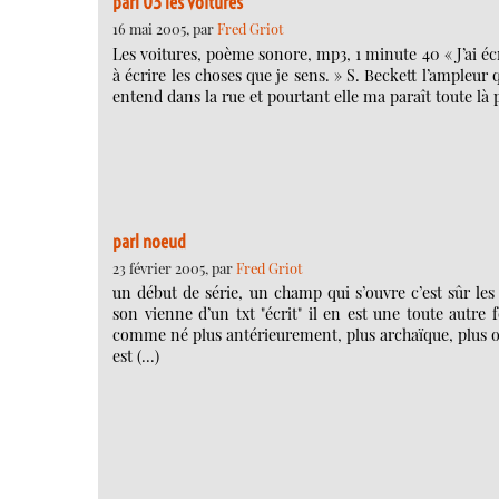
parl 03 les voitures
16 mai 2005, par
Fred Griot
Les voitures, poème sonore, mp3, 1 minute 40 « J’ai écri
à écrire les choses que je sens. » S. Beckett l’ampleu
entend dans la rue et pourtant elle ma paraît toute l
parl noeud
23 février 2005, par
Fred Griot
un début de série, un champ qui s’ouvre c’est sûr les
son vienne d’un txt "écrit" il en est une toute autre
comme né plus antérieurement, plus archaïque, plus orig
est (…)