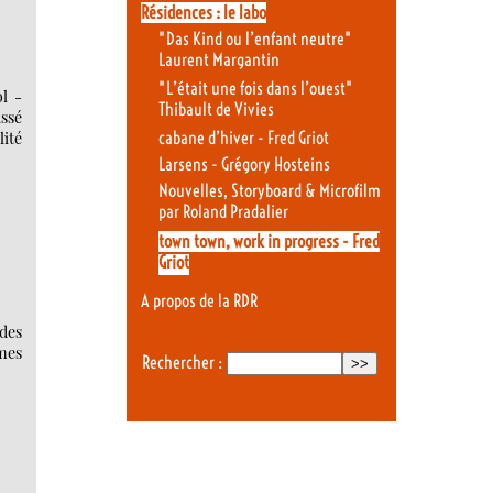
Résidences : le labo
"Das Kind ou l’enfant neutre"
Laurent Margantin
"L’était une fois dans l’ouest"
ol -
Thibault de Vivies
assé
ité
cabane d’hiver - Fred Griot
Larsens - Grégory Hosteins
Nouvelles, Storyboard & Microfilm
par Roland Pradalier
town town, work in progress - Fred
Griot
A propos de la RDR
 des
mmes
Rechercher :