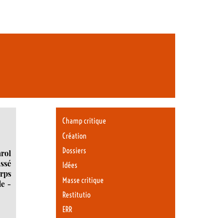
Champ critique
Création
Dossiers
arol
issé
Idées
orps
Masse critique
de -
Restitutio
ERR