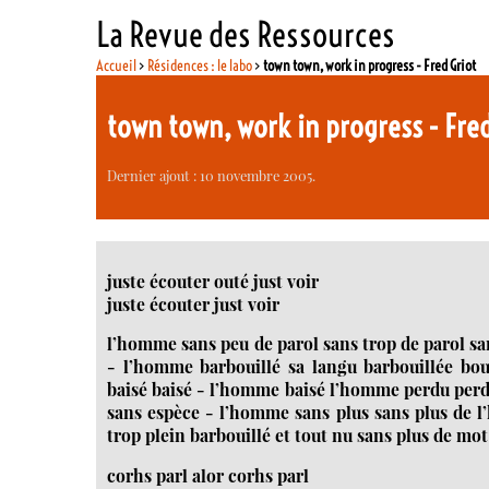
La Revue des Ressources
Accueil
>
Résidences : le labo
>
town town, work in progress - Fred Griot
town town, work in progress - Fred
Dernier ajout : 10 novembre 2005.
juste écouter outé just voir
juste écouter just voir
l’homme sans peu de parol sans trop de parol sa
- l’homme barbouillé sa langu barbouillée bouil
baisé baisé - l’homme baisé l’homme perdu perd
sans espèce - l’homme sans plus sans plus de l
trop plein barbouillé et tout nu sans plus de mot
corhs parl alor corhs parl