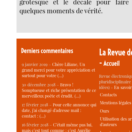
grotesque et le décalé pour faire 
quelques moments de vérité.
Derniers commentaires
La Revue d
-
Accueil
9 janvier 2019 –
Chère Liliane, Un
grand merci pour votre appréciation et
surtout pour votre (…)
Revue électroniqu
pluridisciplinaire 
30 décembre 2018 –
Bravo !
idées) -
En savoi
Somptueuse et riche présentation de ce
Contacts
merveilleux poète et érudit. (…)
Mentions légales
17 février 2018 –
Pour cette annonce qui
date, j’ai changé d’adresse mail :
Ours
contact : (…)
Utilisation des ar
d’auteurs
16 février 2018 –
C’était même pas lui,
mais c’est tout comme : c’est Aurélie