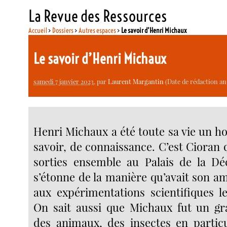
La Revue des Ressources
Accueil
>
Dossiers
>
Autres espaces
>
Le savoir d’Henri Michaux
Le savoir d’Henri Michaux
samedi 7 janvier 2023
, par
Laurent Margantin
(Date de rédaction an
Henri Michaux a été toute sa vie un h
savoir, de connaissance. C’est Cioran 
sorties ensemble au Palais de la Dé
s’étonne de la manière qu’avait son am
aux expérimentations scientifiques le
On sait aussi que Michaux fut un gr
des animaux, des insectes en particu