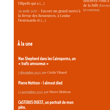
Inscrivez-vous à 
Filipetti qui a (…)
de la RdR
(Envoye
ni contenu)
29 août 2017 –
Encore un grand merci à
la Revue des Ressources, à Louise
Desrenards et (…)
À la une
Nan Shepherd dans les Cairngorms, un
« trafic amoureux »
7 décembre 2025
, par
Cécile Vibarel
Pierre Mottron - I almost died
23 novembre 2025
, par
Pierre Mottron
CASTERUS OUEST, un portrait de mon
père.