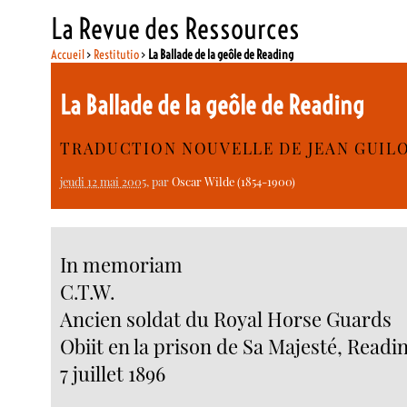
La Revue des Ressources
Accueil
>
Restitutio
>
La Ballade de la geôle de Reading
La Ballade de la geôle de Reading
TRADUCTION NOUVELLE DE JEAN GUIL
jeudi 12 mai 2005
, par
Oscar Wilde (1854-1900)
In memoriam
C.T.W.
Ancien soldat du Royal Horse Guards
Obiit en la prison de Sa Majesté, Readi
7 juillet 1896