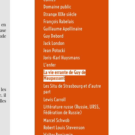
Domaine public
Etrange XIXe siècle
François Rabelais
 en
Guillaume Apollinaire
rase
Guy Debord
tude
Jack London
Jean Potocki
Joris-Karl Huysmans
L’enfer
La vie errante de Guy de
Maupassant
Les Situ de Strasbourg et d’autre
 les
part
, il
Lewis Carroll
lles
Littérature russe (Russie, URSS,
Fédération de Russie)
Marcel Schwob
Robert Louis Stevenson
Walter Benjamin