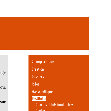
Champ critique
Création
yage
Dossiers
Idées
mou,
Masse critique
Restitutio
(sur
Chartes et lois fondatrices
Contes