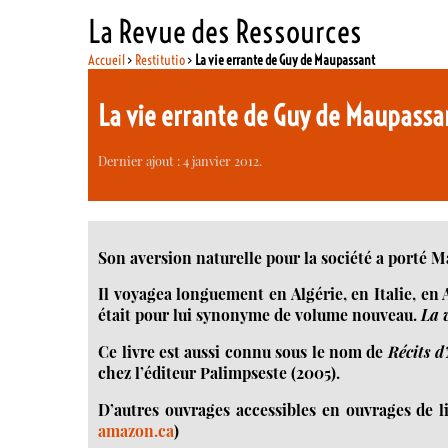
La Revue des Ressources
Accueil
>
Restitutio
>
La vie errante de Guy de Maupassant
La vie errante de Guy de Maupassa
Dernier ajout : 4 janvier 2012.
Son aversion naturelle pour la société a porté Ma
Il voyagea longuement en Algérie, en Italie, en
était pour lui synonyme de volume nouveau.
La 
Ce livre est aussi connu sous le nom de
Récits d
chez l’éditeur Palimpseste (2005).
D’autres ouvrages accessibles en ouvrages de l
amazon.ca
)