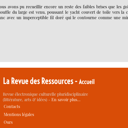
us avons pu recueillir encore un reste des faibles brises que les go
ouffle du large est venu, poussant le yacht couvert de toile vers la 
blanc avec un imperceptible fil doré qui le contourne comme une mi
La Revue des Ressources -
Accueil
Revue électronique culturelle pluridisciplinaire
(littérature, arts & idées) -
En savoir plus…
Contacts
Mentions légales
Ours