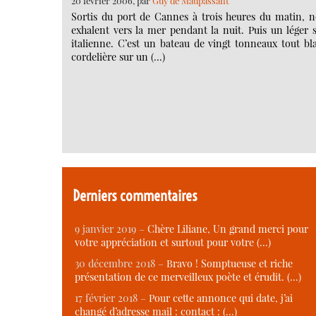
20 février 2006, par
Guy de Maupassant
Sortis du port de Cannes à trois heures du matin, no
exhalent vers la mer pendant la nuit. Puis un léger s
italienne. C’est un bateau de vingt tonneaux tout 
cordelière sur un (…)
Derniers commentaires
9 janvier 2019 –
Chère Liliane, Un grand merci pour
votre appréciation et surtout pour votre (…)
30 décembre 2018 –
Bravo ! Somptueuse et riche
présentation de ce merveilleux poète et érudit. (…)
17 février 2018 –
Pour cette annonce qui date, j’ai
changé d’adresse mail : contact : (…)