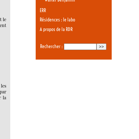
ERR
t le
Résidences : le labo
ment
A propos de la RDR
Rechercher :
 les
par
r la