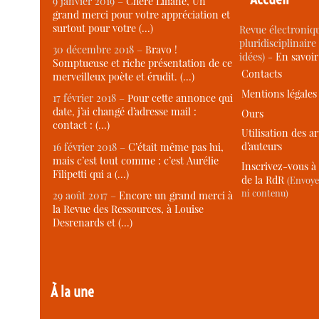
9 janvier 2019 –
Chère Liliane, Un
grand merci pour votre appréciation et
surtout pour votre (…)
Revue électroniqu
pluridisciplinaire 
30 décembre 2018 –
Bravo !
idées) -
En savoi
Somptueuse et riche présentation de ce
Contacts
merveilleux poète et érudit. (…)
Mentions légales
17 février 2018 –
Pour cette annonce qui
date, j’ai changé d’adresse mail :
Ours
contact : (…)
Utilisation des ar
d’auteurs
16 février 2018 –
C’était même pas lui,
mais c’est tout comme : c’est Aurélie
Inscrivez-vous à 
Filipetti qui a (…)
de la RdR
(Envoye
ni contenu)
29 août 2017 –
Encore un grand merci à
la Revue des Ressources, à Louise
Desrenards et (…)
À la une