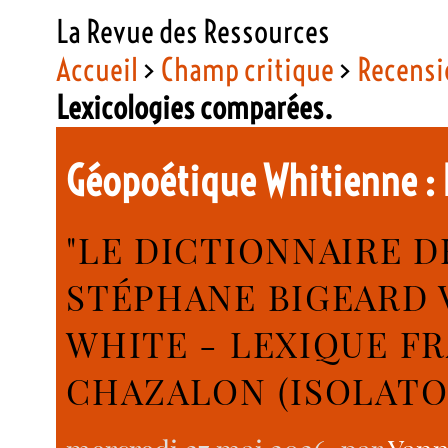
La Revue des Ressources
Accueil
>
Champ critique
>
Recensi
Lexicologies comparées.
Géopoétique Whitienne :
"LE DICTIONNAIRE D
STÉPHANE BIGEARD 
WHITE - LEXIQUE FR
CHAZALON (ISOLATO, 