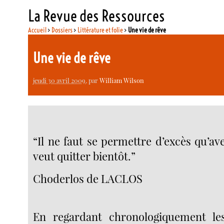
La Revue des Ressources
Accueil
>
Dossiers
>
Littérature et folie
>
Une vie de rêve
Une vie de rêve
jeudi 30 avril 2009
, par
William Wilson
“Il ne faut se permettre d’excès qu’av
veut quitter bientôt.”
Choderlos de LACLOS
En regardant chronologiquement les