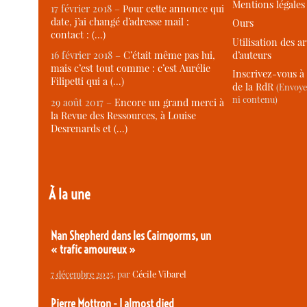
Mentions légales
17 février 2018 –
Pour cette annonce qui
date, j’ai changé d’adresse mail :
Ours
contact : (…)
Utilisation des ar
d’auteurs
16 février 2018 –
C’était même pas lui,
mais c’est tout comme : c’est Aurélie
Inscrivez-vous à 
Filipetti qui a (…)
de la RdR
(Envoye
ni contenu)
29 août 2017 –
Encore un grand merci à
la Revue des Ressources, à Louise
Desrenards et (…)
À la une
Nan Shepherd dans les Cairngorms, un
« trafic amoureux »
7 décembre 2025
, par
Cécile Vibarel
Pierre Mottron - I almost died