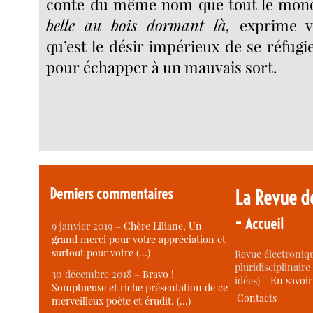
conte du même nom que tout le monde
belle au bois dormant là,
exprime v
qu’est le désir impérieux de se réfugi
pour échapper à un mauvais sort.
Derniers commentaires
La Revue d
-
Accueil
9 janvier 2019 –
Chère Liliane, Un
grand merci pour votre appréciation et
surtout pour votre (…)
Revue électroniqu
pluridisciplinaire 
30 décembre 2018 –
Bravo !
idées) -
En savoi
Somptueuse et riche présentation de ce
Contacts
merveilleux poète et érudit. (…)