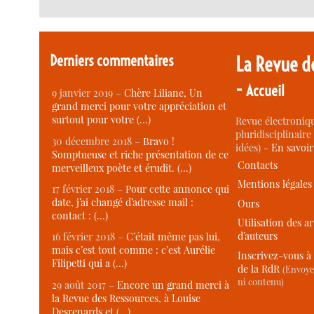
Derniers commentaires
La Revue d
-
Accueil
9 janvier 2019 –
Chère Liliane, Un
grand merci pour votre appréciation et
surtout pour votre (…)
Revue électroniqu
pluridisciplinaire 
30 décembre 2018 –
Bravo !
idées) -
En savoi
Somptueuse et riche présentation de ce
Contacts
merveilleux poète et érudit. (…)
Mentions légales
17 février 2018 –
Pour cette annonce qui
date, j’ai changé d’adresse mail :
Ours
contact : (…)
Utilisation des ar
d’auteurs
16 février 2018 –
C’était même pas lui,
mais c’est tout comme : c’est Aurélie
Inscrivez-vous à 
Filipetti qui a (…)
de la RdR
(Envoye
ni contenu)
29 août 2017 –
Encore un grand merci à
la Revue des Ressources, à Louise
Desrenards et (…)