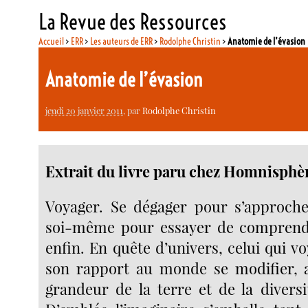
La Revue des Ressources
Accueil
>
ERR
>
Les auteurs de ERR
>
Rodolphe Christin
>
Anatomie de l’évasion
Anatomie de l’évasion
jeudi 20 janvier 2011
, par
Rodolphe Christin
Extrait du livre paru chez Homnisphè
Voyager. Se dégager pour s’approche
soi-même pour essayer de comprendr
enfin. En quête d’univers, celui qui v
son rapport au monde se modifier, a
grandeur de la terre et de la diver