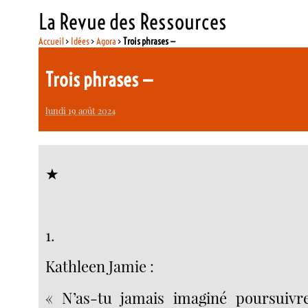
La Revue des Ressources
Accueil
>
Idées
>
Agora
>
Trois phrases —
Trois phrases —
lundi 19 août 2024
★
1.
Kathleen Jamie :
« N’as-tu jamais imaginé poursuivre