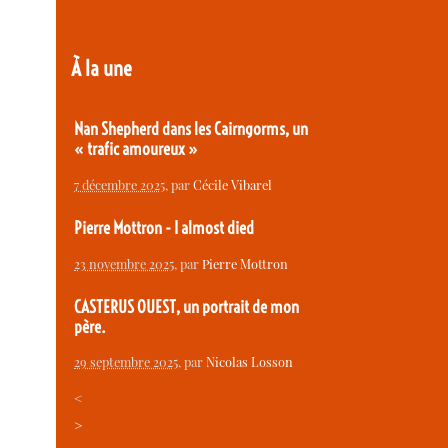
À la une
Nan Shepherd dans les Cairngorms, un
« trafic amoureux »
7 décembre 2025
, par
Cécile Vibarel
Pierre Mottron - I almost died
23 novembre 2025
, par
Pierre Mottron
CASTERUS OUEST, un portrait de mon
père.
29 septembre 2025
, par
Nicolas Losson
<
>