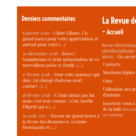
Derniers commentaires
La Revue d
-
Accueil
9 janvier 2019 –
Chère Liliane, Un
grand merci pour votre appréciation et
surtout pour votre (…)
Revue électroniqu
pluridisciplinaire 
30 décembre 2018 –
Bravo !
idées) -
En savoi
Somptueuse et riche présentation de ce
Contacts
merveilleux poète et érudit. (…)
Mentions légales
17 février 2018 –
Pour cette annonce qui
date, j’ai changé d’adresse mail :
Ours
contact : (…)
Utilisation des ar
d’auteurs
16 février 2018 –
C’était même pas lui,
mais c’est tout comme : c’est Aurélie
Inscrivez-vous à 
Filipetti qui a (…)
de la RdR
(Envoye
ni contenu)
29 août 2017 –
Encore un grand merci à
la Revue des Ressources, à Louise
Desrenards et (…)