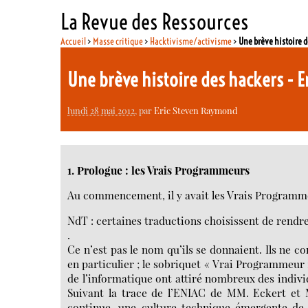
La Revue des Ressources
Accueil
>
Masse critique
>
Hacktivisme/activisme
>
Une brève histoire 
Une brève histoire des hackers -
lundi 28 mai 2012
, par
Eric Steven Raymond
1. Prologue : les Vrais Programmeurs
Au commencement, il y avait les Vrais Programm
NdT : certaines traductions choisissent de rendre
.
Ce n’est pas le nom qu’ils se donnaient. Ils ne c
en particulier ; le sobriquet « Vrai Programmeur »
de l’informatique ont attiré nombreux des individ
Suivant la trace de l’ENIAC de MM. Eckert et 
continue, une culture technique émergente de 