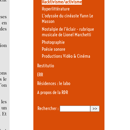
Hacktivisme/activisme
Hyperlittérature
L’odyssée du cinéaste Yann Le
ises
Masson
, en
 des
Nostalgie de l’éclair - rubrique
musicale de Lionel Marchetti
Photographie
tion
Poésie sonore
Productions Vidéo & Cinéma
Restitutio
ions
ERR
s le
Résidences : le labo
u’on
A propos de la RDR
 les
é un
Rechercher :
. Et