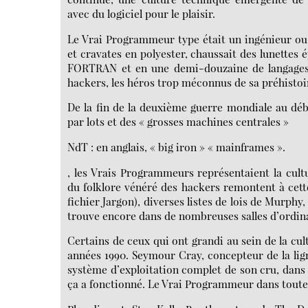
avec du logiciel pour le plaisir.
Le Vrai Programmeur type était un ingénieur ou 
et cravates en polyester, chaussait des lunettes 
FORTRAN et en une demi-douzaine de langages au
hackers, les héros trop méconnus de sa préhistoi
De la fin de la deuxième guerre mondiale au dé
par lots et des « grosses machines centrales »
NdT : en anglais, « big iron » « mainframes ».
, les Vrais Programmeurs représentaient la cul
du folklore vénéré des hackers remontent à cett
fichier Jargon), diverses listes de lois de Murphy,
trouve encore dans de nombreuses salles d’ordin
Certains de ceux qui ont grandi au sein de la cul
années 1990. Seymour Cray, concepteur de la lig
système d’exploitation complet de son cru, dans u
ça a fonctionné. Le Vrai Programmeur dans toute