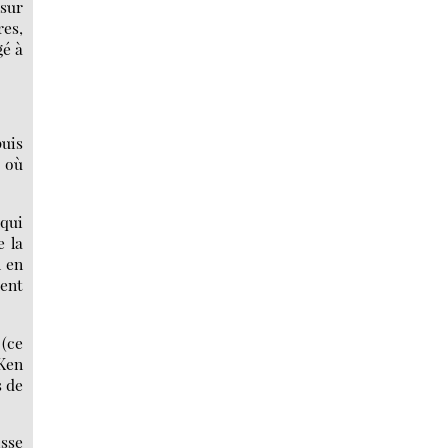
 sur
res,
gé à
puis
e où
 qui
 la
n en
ment
 (ce
Ken
s de
isse