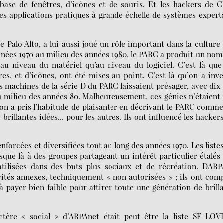
à base de fenêtres, d’icônes et de souris. Et les hackers de
res applications pratiques à grande échelle de systèmes expert
 Palo Alto, a lui aussi joué un rôle important dans la culture
nnées 1970 au milieu des années 1980, le PARC a produit un no
 au niveau du matériel qu’au niveau du logiciel. C’est là que
es, et d’icônes, ont été mises au point. C’est là qu’on a inv
les machines de la série D du PARC laissaient présager, avec dix
u milieu des années 80. Malheureusement, ces génies n’étaient
u’on a pris l’habitude de plaisanter en décrivant le PARC comm
 brillantes idées... pour les autres. Ils ont influencé les hacker
nforcées et diversifiées tout au long des années 1970. Les liste
sque là à des groupes partageant un intérêt particulier étalés
tilisées dans des buts plus sociaux et de récréation. DARP
vités annexes, techniquement « non autorisées » ; ils ont com
à payer bien faible pour attirer toute une génération de brill
ctère « social » d’ARPAnet était peut-être la liste SF-LOV