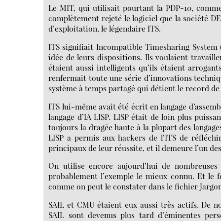
Le MIT, qui utilisait pourtant la PDP-10, comme
complètement rejeté le logiciel que la société D
d’exploitation, le légendaire ITS.
ITS signifiait Incompatible Timesharing System
idée de leurs dispositions. Ils voulaient travai
étaient aussi intelligents qu’ils étaient arrogant
renfermait toute une série d’innovations techniqu
système à temps partagé qui détient le record de 
ITS lui-même avait été écrit en langage d’assembl
langage d’IA LISP. LISP était de loin plus puissan
toujours la dragée haute à la plupart des langage
LISP a permis aux hackers de l’ITS de réfléchi
principaux de leur réussite, et il demeure l’un de
On utilise encore aujourd’hui de nombreuses c
probablement l’exemple le mieux connu. Et le fo
comme on peut le constater dans le fichier Jargo
SAIL et CMU étaient eux aussi très actifs. De 
SAIL sont devenus plus tard d’éminentes pers