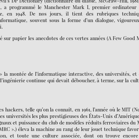
vil’s DP Dictionary (dictionnaire du diable, McGraw-Hill, 1981
rs, a programmé le Manchester Mark I, premier ordinateur 
, en 1948. De nos jours, il tient des rubriques techniq
nformatique, souvent sous la forme d’un dialogue, vigoureux
i.
 sur papier les anecdotes de ces vertes années (A Few Good
 la montée de l’informatique interactive, des universités, et
d’ingénierie continue qui devait déboucher, à terme, sur la cul
s hackers, telle qu’on la connaît, en 1961, l’année où le MIT (N
es universités les plus prestigieuses des États-Unis d’Amérique
ignaux et puissance du club de modèles réduits ferroviaires du
RC ».) éleva la machine au rang de leur jouet technique favor
gon, et toute une culture associée, dont on trouve encore