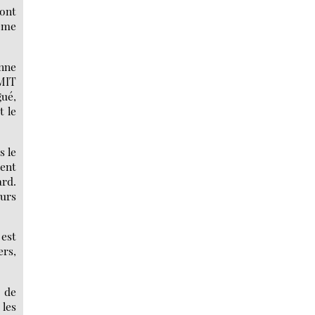
 ont
tème
onne
 MIT
gué,
t le
s le
ient
ard.
eurs
est
ers,
0 de
les