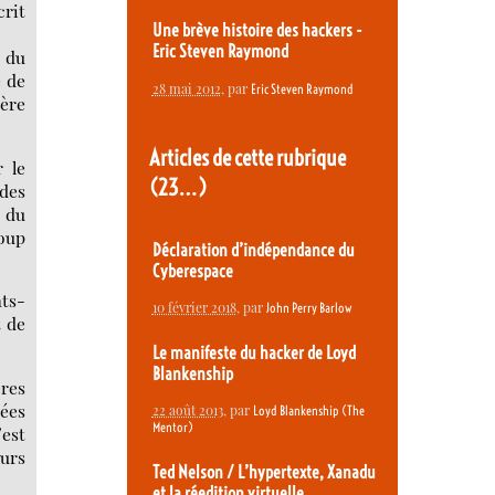
crit
Une brève histoire des hackers -
Eric Steven Raymond
s du
e de
28 mai 2012
, par
Eric Steven Raymond
ière
Articles de cette rubrique
r le
(23…)
des
s du
coup
Déclaration d’indépendance du
Cyberespace
ats-
10 février 2018
, par
John Perry Barlow
t de
Le manifeste du hacker de Loyd
Blankenship
ères
nées
22 août 2013
, par
Loyd Blankenship (The
Mentor)
’est
urs
Ted Nelson / L’hypertexte, Xanadu
et la réedition virtuelle