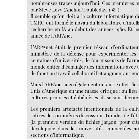
nombreuses traces aujourd’hui. Ces premières an
par Steve Levy (Anchor/Doubleday, 1984).
Il semble qu’on doit à la culture informatique
TMRC ont formé le noyau du laboratoire d’intelli
recherche en IA au début des années 1980. Et leu
année de l’ARPAnet.
L’ARPAnet était le premier réseau d’ordinateurs
ministère de la défense pour expérimenter les
centaines d’universités, de fournisseurs de l’arm
monde entier d’échanger des informations avec un
de fouet au travail collaboratif et augmentant én
Mais l’ARPAnet a eu également un autre effet. Ses
Unis d’Amérique en une masse critique ; au lieu
cultures propres et éphémères, ils se sont découv
Les premiers artefacts intentionnels de la cul
satires, les premières discussions timides de l’é
(la première version du fichier Jargon, pour cit
développée dans les universités connectées au
sections d’informatique.