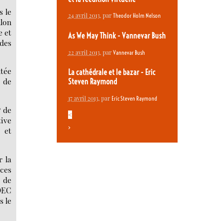
s le
24 avril 2013
, par
Theodor Holm Nelson
llon
e et
As We May Think - Vannevar Bush
 des
22 avril 2013
, par
Vannevar Bush
ntée
La cathédrale et le bazar - Eric
 de
Steven Raymond
17 avril 2013
, par
Eric Steven Raymond
P de
<
ive
>
 et
r la
ces
s de
 DEC
s le