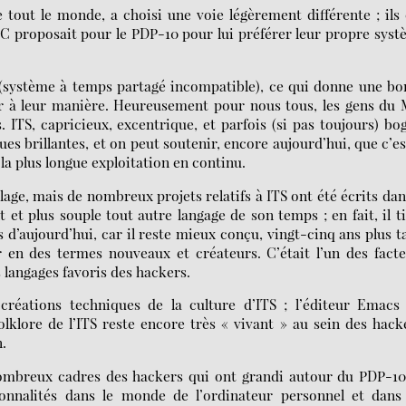
 tout le monde, a choisi une voie légèrement différente ; ils
EC proposait pour le PDP-10 pour lui préférer leur propre sys
 (système à temps partagé incompatible), ce qui donne une b
ller à leur manière. Heureusement pour nous tous, les gens du
s. ITS, capricieux, excentrique, et parfois (si pas toujours) bo
es brillantes, et on peut soutenir, encore aujourd’hui, que c’es
la plus longue exploitation en continu.
age, mais de nombreux projets relatifs à ITS ont été écrits dan
t et plus souple tout autre langage de son temps ; en fait, il t
s d’aujourd’hui, car il reste mieux conçu, vingt-cinq ans plus t
r en des termes nouveaux et créateurs. C’était l’un des fact
s langages favoris des hackers.
réations techniques de la culture d’ITS ; l’éditeur Emacs 
lklore de l’ITS reste encore très « vivant » au sein des hack
n.
nombreux cadres des hackers qui ont grandi autour du PDP-1
onnalités dans le monde de l’ordinateur personnel et dans 