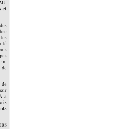
 CMU
s et
 des
mbre
 les
enté
 ans
 pas
e un
s de
s de
 sur
A a
pris
ants
ERS