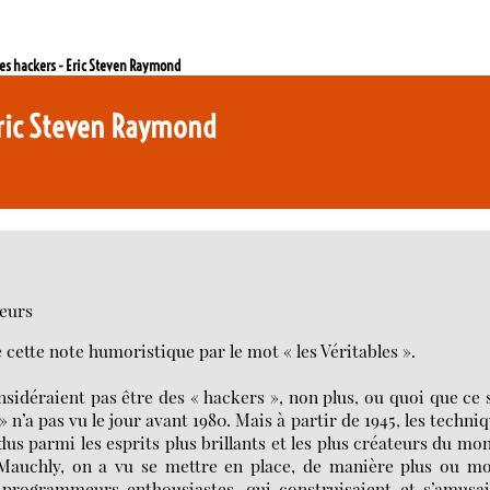
des hackers - Eric Steven Raymond
 Eric Steven Raymond
eurs
 cette note humoristique par le mot « les Véritables ».
onsidéraient pas être des « hackers », non plus, ou quoi que ce 
 n’a pas vu le jour avant 1980. Mais à partir de 1945, les techni
us parmi les esprits plus brillants et les plus créateurs du mo
Mauchly, on a vu se mettre en place, de manière plus ou mo
programmeurs enthousiastes, qui construisaient et s’amusai