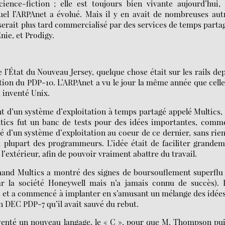
ience-fiction ; elle est toujours bien vivante aujourd’hui,
quel l’ARPAnet a évolué. Mais il y en avait de nombreuses aut
serait plus tard commercialisé par des services de temps parta
nie, et Prodigy.
l’État du Nouveau Jersey, quelque chose était sur les rails de
adition du PDP-10. L’ARPAnet a vu le jour la même année que cell
 inventé Unix.
t d’un système d’exploitation à temps partagé appelé Multics,
tics fut un banc de tests pour des idées importantes, comme
 d’un système d’exploitation au coeur de ce dernier, sans rie
la plupart des programmeurs. L’idée était de faciliter grande
 l’extérieur, afin de pouvoir vraiment abattre du travail.
 quand Multics a montré des signes de boursouflement superflu
r la société Honeywell mais n’a jamais connu de succès). 
, et a commencé à implanter en s’amusant un mélange des idée
n DEC PDP-7 qu’il avait sauvé du rebut.
nventé un nouveau langage, le « C », pour que M. Thompson pu