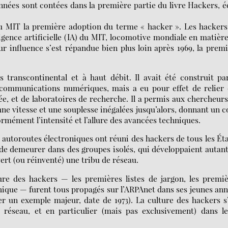
nées sont contées dans la première partie du livre Hackers, é
 du MIT la première adoption du terme « hacker ». Les hacker
gence artificielle (IA) du MIT, locomotive mondiale en matièr
r influence s’est répandue bien plus loin après 1969, la prem
 transcontinental et à haut débit. Il avait été construit pa
 communications numériques, mais a eu pour effet de relier 
ée, et de laboratoires de recherche. Il a permis aux chercheur
e vitesse et une souplesse inégalées jusqu’alors, donnant un 
ormément l’intensité et l’allure des avancées techniques.
 autoroutes électroniques ont réuni des hackers de tous les Ét
 de demeurer dans des groupes isolés, qui développaient autan
ert (ou réinventé) une tribu de réseau.
ture des hackers — les premières listes de jargon, les premi
thique — furent tous propagés sur l’ARPAnet dans ses jeunes an
er un exemple majeur, date de 1973). La culture des hackers s
 réseau, et en particulier (mais pas exclusivement) dans le