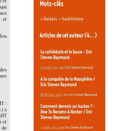
) et
Mots-clés
qui
ues
•
•
 et
Hackers
hacktivisme
Articles de cet auteur
(4…)
 Men
La cathédrale et le bazar - Eric
Steven Raymond
17 avril 2013
, par
Eric Steven Raymond
 des
ture
A la conquête de la Noosphère /
Eric Steven Raymond
18 février 2013
, par
Eric Steven Raymond
dT :
Comment devenir un hacker ? -
.) a
How To Become A Hacker / Eric
 MIT
Steven Raymond
i et
 de
31 mai 2012
, par
Eric Steven Raymond