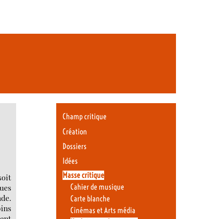
Champ critique
Création
Dossiers
Idées
Masse critique
soit
Cahier de musique
ques
nde.
Carte blanche
ins
Cinémas et Arts média
ent