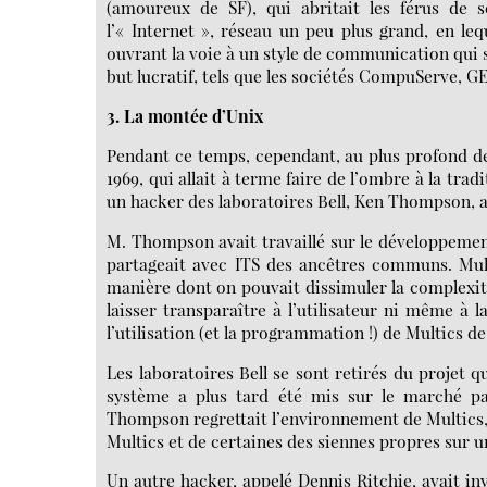
(amoureux de SF), qui abritait les férus de sc
l’« Internet », réseau un peu plus grand, en le
ouvrant la voie à un style de communication qui 
but lucratif, tels que les sociétés CompuServe, GE
3. La montée d’Unix
Pendant ce temps, cependant, au plus profond de 
1969, qui allait à terme faire de l’ombre à la tr
un hacker des laboratoires Bell, Ken Thompson, a
M. Thompson avait travaillé sur le développemen
partageait avec ITS des ancêtres communs. Mul
manière dont on pouvait dissimuler la complexité
laisser transparaître à l’utilisateur ni même à 
l’utilisation (et la programmation !) de Multics de
Les laboratoires Bell se sont retirés du projet
système a plus tard été mis sur le marché pa
Thompson regrettait l’environnement de Multics
Multics et de certaines des siennes propres sur u
Un autre hacker, appelé Dennis Ritchie, avait i