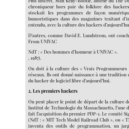
Plus discret, Stan Kelly-Bootle, auteur du The De
chroniqueur hors pair du folklore des hacke
stockait les programmes de façon numérique
humoristiques dans des magazines traitant d’i
entendu, avec la culture des hackers d’aujourd’hu
D’autres, comme David E. Lundstrom, ont couché
From UNIVAC
NdT : « Des hommes d’honneur à UNIVAC ».
, 1987).
On doit à la culture des « Vrais Programmeurs »
réseaux. Ils ont donné naissance à une tradition 
du hacker de logiciel libre d’aujourd’hui.
2. Les premiers hackers
On peut placer le point de départ de la culture de
Institut de Technologie du Massachusetts, l’une d
fait l’acquisition du premier PDP-1. Le comité S
(NdT : « MIT Tech Model Railroad Club », ou « TM
inventa des outils de programmation, un jar