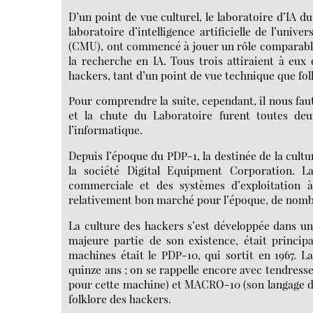
D’un point de vue culturel, le laboratoire d’IA du
laboratoire d’intelligence artificielle de l’unive
(CMU), ont commencé à jouer un rôle comparable. 
la recherche en IA. Tous trois attiraient à eux
hackers, tant d’un point de vue technique que fol
Pour comprendre la suite, cependant, il nous fa
et la chute du Laboratoire furent toutes de
l’informatique.
Depuis l’époque du PDP-1, la destinée de la cultu
la société Digital Equipment Corporation. L
commerciale et des systèmes d’exploitation à
relativement bon marché pour l’époque, de nombr
La culture des hackers s’est développée dans u
majeure partie de son existence, était princi
machines était le PDP-10, qui sortit en 1967. 
quinze ans ; on se rappelle encore avec tendresse
pour cette machine) et MACRO-10 (son langage d’as
folklore des hackers.