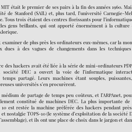
 MIT était le premier de ses pairs à la fin des années 1960. Mai
rsité de Stanford (SAIL) et, plus tard, l’université Carnegie-Me
Tous trois étaient des centres florissants pour l’informatiqu
 des gens brillants, qui ont apporté énormément à la culture
klorique.
ut examiner de plus près les ordinateurs eux-mêmes, car la mo
ux dues à des vagues de changements dans les techniques
re des hackers avait été liée à la série de mini-ordinateurs PD
a société DEC a ouvert la voie de l’informatique interact
 temps partagé. Leurs machines étant souples, puissantes,
euses universités s’en procurèrent.
n médium de partage de temps peu coûteux, et l’ARPAnet, pou
palement constitué de machines DEC. La plus importante de 
La 10 est restée la machine préférée des hackers pendant prè
 et nostalgie TOPS-10 (le système d’exploitation de la société
semblage), et ils ont une place de choix dans le jargon et dan