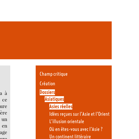
Champ critique
Création
Dossiers
a à
, ce
Asiatiques
ture
Asies réelles
ière
Idées reçues sur l’Asie et l’Orient
r un
L’illusion orientale
 en
Où en êtes-vous avec l’Asie ?
sage
Un continent littéraire
ture