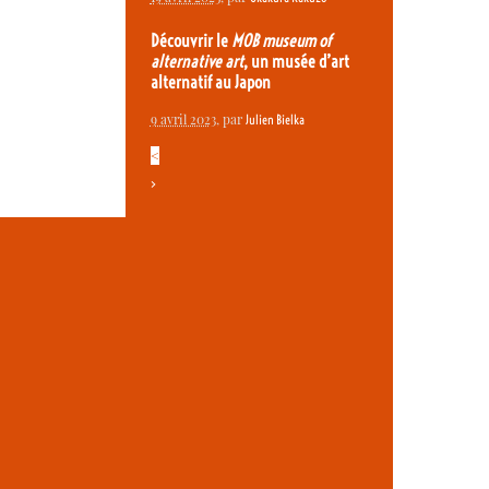
Découvrir le
MOB museum of
alternative art
, un musée d’art
alternatif au Japon
9 avril 2023
, par
Julien Bielka
<
>