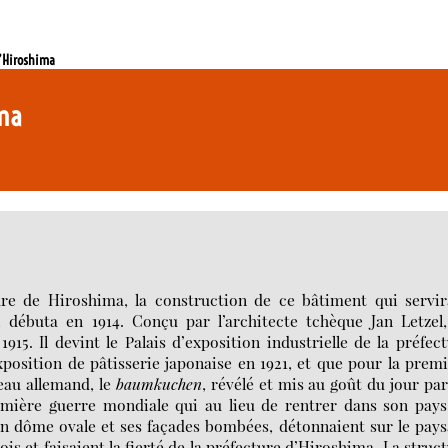
d’Hiroshima
ima
ure de Hiroshima, la construction de ce bâtiment qui servir
e, débuta en 1914. Conçu par l’architecte tchèque Jan Letzel
15. Il devint le Palais d’exposition industrielle de la préfec
xposition de pâtisserie japonaise en 1921, et que pour la prem
eau allemand, le
baumkuchen
, révélé et mis au goût du jour pa
emière guerre mondiale qui au lieu de rentrer dans son pays
Son dôme ovale et ses façades bombées, détonnaient sur le pay
is et faisaient la fierté de la préfecture d’Hiroshima. La struc