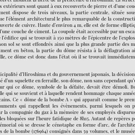
urs extérieurs sont quant à eux recouverts de pierre et d’une co
ent dispose de trois niveaux, la partie centrale, située sou
e l’élément architectural le plus remarquable de la construct
uverte de cuivre. Haute d’environ 4 m, elle est de forme ellipti
d’une couche de ciment. La coupole était accessible par un esca
 l’édifice qui se trouvait à 150 mètres de l’épicentre de l’explo
son sol se sont effondrés ainsi que la plus grande partie des 
ment en béton, la partie du dôme résista à la déflagration a
elle, ce dôme est donc dans l’état où il se trouvait immédiate
unicipalité d’Hiroshima et du gouvernement japonais, la décision
 d’un squelette en ferraille, son dôme, non sans cependant qu
ur qui ce dôme, symbole de la défaite, devait être démoli. B
ville qui se souvient et à laquelle rendent hommage chaque année
icains. Ce « dôme de la bombe A » qui apparaît comme le pre
uments qui rappellent les évènements, parmi lesquels on p
r la compagnie du gaz à la mémoire de ses employés disparus
lles bloquées sur l’heure fatidique de 8h15. Autant de repères 
émorial où se dresse le cénotaphe en forme d’arc, de l’archit
s de la bombe (176964) consignés dans 59 volumes, et le musé