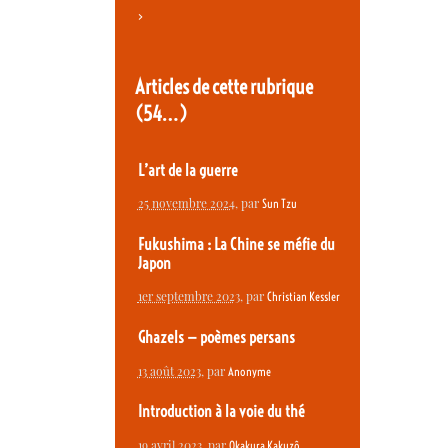
>
Articles de cette rubrique
(54…)
L’art de la guerre
25 novembre 2024
, par
Sun Tzu
Fukushima : La Chine se méfie du
Japon
1er septembre 2023
, par
Christian Kessler
Ghazels — poèmes persans
13 août 2023
, par
Anonyme
Introduction à la voie du thé
19 avril 2023
, par
Okakura Kakuzô