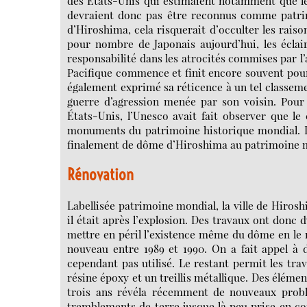
des États-Unis qui estimaient notamment que les 
devraient donc pas être reconnus comme patrim
d’Hiroshima, cela risquerait d’occulter les rais
pour nombre de Japonais aujourd’hui, les éclai
responsabilité dans les atrocités commises par l
Pacifique commence et finit encore souvent pour e
également exprimé sa réticence à un tel classemen
guerre d’agression menée par son voisin. Pour 
États-Unis, l’Unesco avait fait observer que le
monuments du patrimoine historique mondial. Le
finalement de dôme d’Hiroshima au patrimoine m
Rénovation
Labellisée patrimoine mondial, la ville de Hiros
il était après l’explosion. Des travaux ont donc 
mettre en péril l’existence même du dôme en le 
nouveau entre 1989 et 1990. On a fait appel à 
cependant pas utilisé. Le restant permit les tra
résine époxy et un treillis métallique. Des éléme
trois ans révéla récemment de nouveaux problè
tremblements de terre jusque là peu prise en co