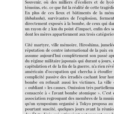
Souvenir, où des milliers d’écoliers et de lyc
témoins, etc. ce que fut la réalité de cette tragédi
En plus de ces lieux et bâtiments de la mémoir
(
hibakusha
), survivantes de l’explosion, formen
directement exposés à la bombe, de ceux qui dan
un rayon de 2 km du point d’impact, enfin des sec
dont les mères appartiennent aux trois catégorie
Cité martyre, ville mémoire, Hiroshima, jumelée
réputation de centre international de la paix en 
assume aujourd’hui complètement son passé aprè
du régime militaire japonais qui durant 9 jours, 
capitulation et de la fin de la guerre, n’a rien ré
américain d’occupation qui chercha à étouffer 
complicité passive des irradiés cachant leur hon
bombe en refusait aussi les victimes. La vill
« oubliant » les causes. Omission très partielle
consacrée à « l’avant bombe atomique ». C’est 
association regroupant des membres de la munici
qu’un symposium organisé à Tokyo proposa au c
pourtant suscité, quelques jours avant la réun