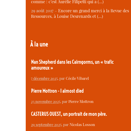
comme : c’est Aurélie Filipetti qui a (…)
29 août 2017 –
Encore un grand merci à la Revue des
Ressources, à Louise Desrenards et (…)
À la une
Nan Shepherd dans les Cairngorms, un « trafic
amoureux »
7 décembre 2025
, par
Cécile Vibarel
Pierre Mottron - I almost died
23 novembre 2025
, par
Pierre Mottron
CASTERUS OUEST, un portrait de mon père.
29 septembre 2025
, par
Nicolas Losson