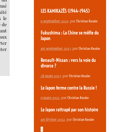
irmé
LES KAMIKAZÉS (1944-1945)
sité
s le
6 septembre 2024
, par
Christian Kessler
e de
tant
Fukushima : La Chine se méfie du
vaux
Japon
rter
uter
1er septembre 2023
, par
Christian Kessler
Renault-Nissan : vers la voie du
divorce ?
28 mars 2023
, par
Christian Kessler
Le Japon ferme contre la Russie !
9 mars 2022
, par
Christian Kessler
Le Japon rattrapé par son histoire
1er février 2022
, par
Christian Kessler
<