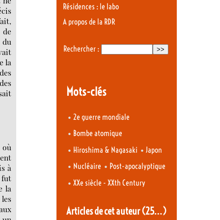
t ne
Résidences : le labo
cis
ait,
A propos de la RDR
e de
e du
Rechercher :
vait
e la
 des
 des
Mots-clés
sait
•
2e guerre mondiale
•
Bombe atomique
t où
•
•
Hiroshima & Nagasaki
Japon
ient
•
•
Nucléaire
Post-apocalyptique
is à
 fut
•
XXe siècle - XXth Century
e la
 les
aux
Articles de cet auteur
(25…)
r un