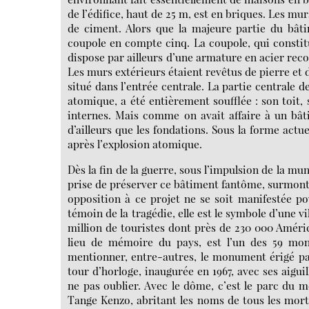
de l’édifice, haut de 25 m, est en briques. Les m
de ciment. Alors que la majeure partie du bâtim
coupole en compte cinq. La coupole, qui constitu
dispose par ailleurs d’une armature en acier reco
Les murs extérieurs étaient revêtus de pierre et 
situé dans l’entrée centrale. La partie centrale de
atomique, a été entièrement soufflée : son toit, 
internes. Mais comme on avait affaire à un bâti
d’ailleurs que les fondations. Sous la forme actu
après l’explosion atomique.
Dès la fin de la guerre, sous l’impulsion de la m
prise de préserver ce bâtiment fantôme, surmonté
opposition à ce projet ne se soit manifestée po
témoin de la tragédie, elle est le symbole d’une 
million de touristes dont près de 230 000 Amér
lieu de mémoire du pays, est l’un des 59 mon
mentionner, entre-autres, le monument érigé pa
tour d’horloge, inaugurée en 1967, avec ses aigui
ne pas oublier. Avec le dôme, c’est le parc du m
Tange Kenzo, abritant les noms de tous les mort