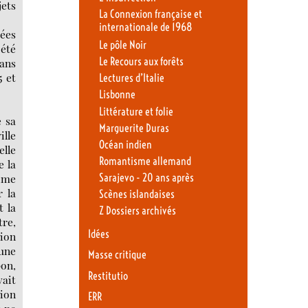
jets
La Connexion française et
internationale de 1968
sées
Le pôle Noir
 été
Le Recours aux forêts
dans
5 et
Lectures d’Italie
Lisbonne
Littérature et folie
e sa
Marguerite Duras
ille
Océan indien
elle
Romantisme allemand
e la
gime
Sarajevo - 20 ans après
r la
Scènes islandaises
t la
Z Dossiers archivés
re,
Idées
tion
’une
Masse critique
pon,
Restitutio
ait
tion
ERR