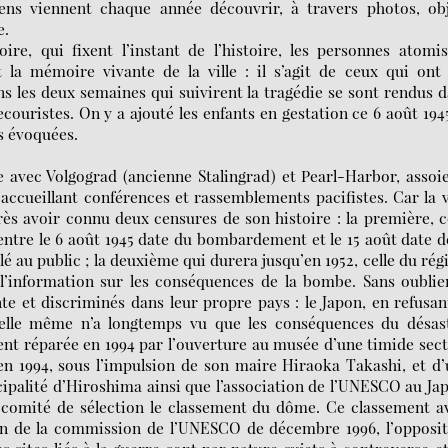
éens viennent chaque année découvrir, à travers photos, ob
e.
e, qui fixent l’instant de l’histoire, les personnes atomi
t la mémoire vivante de la ville : il s’agit de ceux qui ont
s les deux semaines qui suivirent la tragédie se sont rendus 
ouristes. On y a ajouté les enfants en gestation ce 6 août 194
s évoquées.
 avec Volgograd (ancienne Stalingrad) et Pearl-Harbor, assoi
accueillant conférences et rassemblements pacifistes. Car la v
s avoir connu deux censures de son histoire : la première, c
entre le 6 août 1945 date du bombardement et le 15 août date d
vélé au public ; la deuxième qui durera jusqu’en 1952, celle du ré
l’information sur les conséquences de la bombe. Sans oublie
te et discriminés dans leur propre pays : le Japon, en refusan
e elle même n’a longtemps vu que les conséquences du désast
ment réparée en 1994 par l’ouverture au musée d’une timide sec
en 1994, sous l’impulsion de son maire Hiraoka Takashi, et d
palité d’Hiroshima ainsi que l’association de l’UNESCO au Ja
omité de sélection le classement du dôme. Ce classement av
ion de la commission de l’UNESCO de décembre 1996, l’opposi