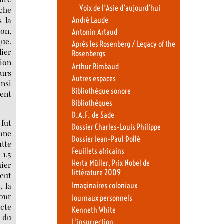
Voix de l’Asie d’aujourd’hui
uche
s la
André Laude
ion,
Antonin Artaud
que.
Après les Rosenberg / Legacy of the
lier
Rosenbergs
sion
Arthur Rimbaud
murs
Autres espaces
insi
Bibliothèque sonore
ment
Bibliothèques
D.A.F. de Sade
 fut
Dossier Charles-Louis Philippe
’une
Dossier Jean-Paul Dollé
utte
Feuillets africains
 1,5
Herta Müller, Prix Nobel de
mier
littérature 2009
eut
, la
Imaginaires coloniaux
pour
Journaux personnels
ecte
Kenneth White
e du
L’insurrection