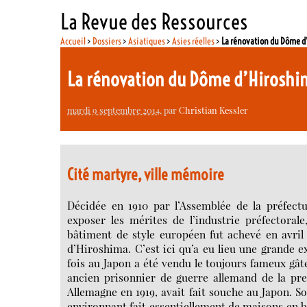
La Revue des Ressources
Accueil
>
Dossiers
>
Asiatiques
>
Asies réelles
>
La rénovation du Dôme 
La rénovation du Dôme d’Hirosh
mardi 9 septembre 2014
, par
Christian Kessler
Cité martyre, ville mémoire
Décidée en 1910 par l’Assemblée de la préfect
exposer les mérites de l’industrie préfectoral
bâtiment de style européen fut achevé en avril 19
d’Hiroshima. C’est ici qu’a eu lieu une grande e
fois au Japon a été vendu le toujours fameux gât
ancien prisonnier de guerre allemand de la pr
Allemagne en 1919, avait fait souche au Japon. 
environnant fait essentiellement de maisons en bo