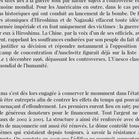
sites liés à la guerre sont par nature sujets à controverse e
oine mondial. Pour les Américains en outre, dans le cas pré
ons historiques qui ont conduit au lancement de la bombe. De f
rs atomiques d’Hiroshima et de Nagasaki effacent toute idé
’armée impériale et en font uniquement des victimes : la guerr
ux à Hiroshima. La Chine, par la voix d’un de ses officiels, a
t, rappelant les souffrances endurées par son peuple du fait d
justifier sa décision et répondre notamment à l’opposition
 camp de concentration d’Auschwitz figurait déjà sur la liste
 5 décembre 1996, dépassant les controverses, L’Unesco clas
ondial de l’humanité.
hima s’est dès lors engagée à conserver le monument dans l’éta
dû être entrepris afin de contrer les effets du temps qui pouva
menaçant d’effondrement. Les premiers eurent lieu en 1967, pu
de généreux donateurs pour le financement. Tout l’argent ne
vaux de 2002 à 2003. La structure a ainsi été renforcée avec d
nts de maçonnerie ont aussi été rénovés. Le dôme contrôlé tous
mes qui existaient depuis toujours, à savoir la résistance 
mpte. On constata en 2007 que l’édifice ne pourrait supporte