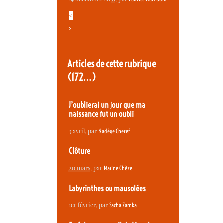
<
>
Articles de cette rubrique
(172…)
J’oublierai un jour que ma
naissance fut un oubli
3 avril
, par
Nadège Cheref
Clôture
20 mars
, par
Marine Chèze
Labyrinthes ou mausolées
1er février
, par
Sacha Zamka