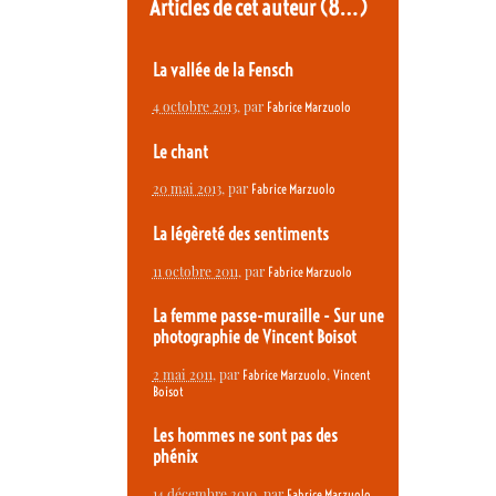
Articles de cet auteur
(8…)
La vallée de la Fensch
4 octobre 2013
, par
Fabrice Marzuolo
Le chant
20 mai 2013
, par
Fabrice Marzuolo
La légèreté des sentiments
11 octobre 2011
, par
Fabrice Marzuolo
La femme passe-muraille - Sur une
photographie de Vincent Boisot
2 mai 2011
, par
,
Fabrice Marzuolo
Vincent
Boisot
Les hommes ne sont pas des
phénix
14 décembre 2010
, par
Fabrice Marzuolo