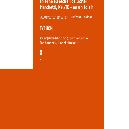
En écho au recueil de Lionel
Marchetti, KYōTO – en un éclair
30 novembre 2025
, par
Yann Leblanc
TYPHON
10 septembre 2025
, par
Benjamin
,
Bondonneau
Lionel Marchetti
<
>