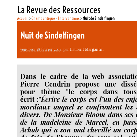
La Revue des Ressources
Accueil
>
Champ critique
>
Interventions
>
Nuit de Sindelfingen
Nuit de Sindelfingen
vendredi 28 février 2014
, par
Laurent Margantin
Dans le cadre de la web associati
Pierre Cendrin propose une dissé
pour thème "le corps dans tous 
écrit :"
Écrire le corps est l’un des enj
mor­diaux auquel se confrontent les 
divers. De Monsieur Bloom dans ses c
de la made­leine de Marcel, en pas­s
Achab qui a son mal che­villé au corp