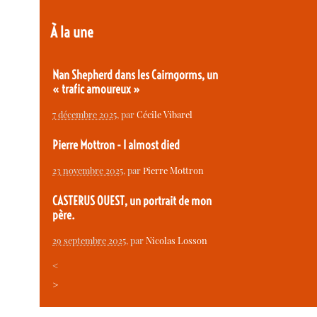
À la une
Nan Shepherd dans les Cairngorms, un
« trafic amoureux »
7 décembre 2025
, par
Cécile Vibarel
Pierre Mottron - I almost died
23 novembre 2025
, par
Pierre Mottron
CASTERUS OUEST, un portrait de mon
père.
29 septembre 2025
, par
Nicolas Losson
<
>