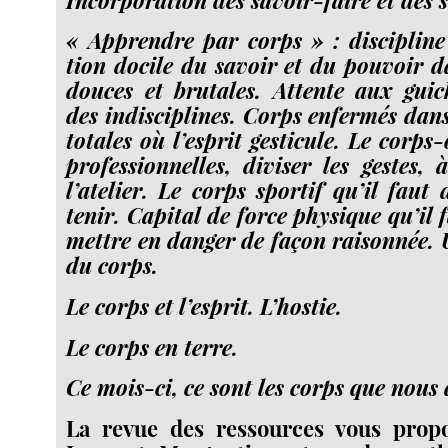
« Apprendre par corps » : dis­ci­pline 
tion docile du savoir et du pou­voir 
douces et bru­tales. Attente aux gui­
des indis­ci­plines. Corps enfer­més dans 
totales où l’esprit ges­ti­cule. Le corps-​o
pro­fes­sion­nelles, divi­ser les gestes
l’atelier. Le corps spor­tif qu’il faut 
tenir. Capital de force phy­sique qu’il fa
mettre en dan­ger de façon rai­son­née. U
du corps.
Le corps et l’esprit. L’hostie.
Le corps en terre.
Ce mois-​ci, ce sont les corps que nous
La revue des ressources vous prop