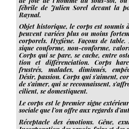
de foie de l’homme du sous-​sol, ou 
fébrile de Julien Sorel devant la 
Raynal.
Objet his­to­rique, le corps est sou­mis
peuvent variées plus ou moins for­te­
cor­po­rels. Hygiène. Façons de table
sique conforme, non-​conforme, valo­ri­sé
Corps qui se pare, se cache, entre osten
tion et dif­fé­ren­cia­tion. Corps har­ce­
frus­trés, malades, dimi­nués, empê­
Désir, pas­sion. Corps qui s’aiment, cor
de s’aimer, qui se recon­naissent, s’aff
ci­lient, se domestiquent.
Le corps est le pre­mier signe exté­rie
sociale que l’on offre aux regards d’au
Réceptacle des émotions. Gêne, exul­t
Incorporation des savoir-​faire et des s