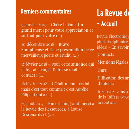
Derniers commentaires
La Revue d
-
Accueil
9 janvier 2019 –
Chère Liliane, Un
grand merci pour votre appréciation et
surtout pour votre (…)
Revue électroniqu
pluridisciplinaire 
30 décembre 2018 –
Bravo !
idées) -
En savoi
Somptueuse et riche présentation de ce
Contacts
merveilleux poète et érudit. (…)
Mentions légales
17 février 2018 –
Pour cette annonce qui
date, j’ai changé d’adresse mail :
Ours
contact : (…)
Utilisation des ar
d’auteurs
16 février 2018 –
C’était même pas lui,
mais c’est tout comme : c’est Aurélie
Inscrivez-vous à 
Filipetti qui a (…)
de la RdR
(Envoye
ni contenu)
29 août 2017 –
Encore un grand merci à
la Revue des Ressources, à Louise
Desrenards et (…)