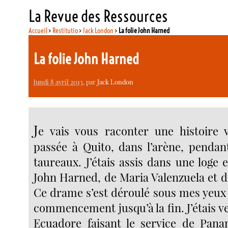
La Revue des Ressources
Accueil
>
Restitutio
>
Jack London
>
La folie John Harned
La folie John Harned
lundi 8 avril 2013
, par
Jack London
J
e vais vous raconter une histoire vr
passée à Quito, dans l’arène, penda
taureaux. J’étais assis dans une loge
John Harned, de Maria Valenzuela et d
Ce drame s’est déroulé sous mes yeux ; 
commencement jusqu’à la fin. J’étais v
Ecuadore faisant le service de Pana