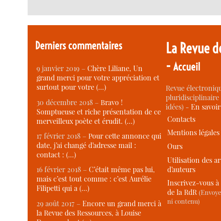
Derniers commentaires
La Revue d
-
Accueil
9 janvier 2019 –
Chère Liliane, Un
grand merci pour votre appréciation et
surtout pour votre (…)
Revue électroniqu
pluridisciplinaire 
30 décembre 2018 –
Bravo !
idées) -
En savoi
Somptueuse et riche présentation de ce
Contacts
merveilleux poète et érudit. (…)
Mentions légales
17 février 2018 –
Pour cette annonce qui
date, j’ai changé d’adresse mail :
Ours
contact : (…)
Utilisation des ar
d’auteurs
16 février 2018 –
C’était même pas lui,
mais c’est tout comme : c’est Aurélie
Inscrivez-vous à 
Filipetti qui a (…)
de la RdR
(Envoye
ni contenu)
29 août 2017 –
Encore un grand merci à
la Revue des Ressources, à Louise