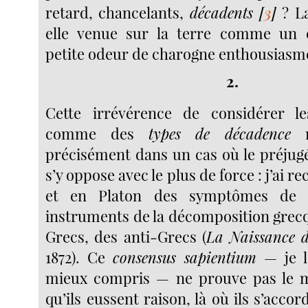
retard, chancelants,
décadents
[
3
]
? La
elle venue sur la terre comme un 
petite odeur de charogne enthousiasme
2.
Cette irrévérence de considérer l
comme des
types de décadence
n
précisément dans un cas où le préjugé l
s’y oppose avec le plus de force : j’ai 
et en Platon des symptômes de 
instruments de la décomposition grec
Grecs, des anti-Grecs (
La Naissance d
1872). Ce
consensus sapientium
— je l
mieux compris — ne prouve pas le
qu’ils eussent raison, là où ils s’accor