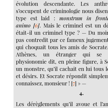
évolution descendante. Les anthr
s’occupent de criminologie nous disen
type est laid :
monstrum in front
animo
[
6
]
. Mais le criminel est un d
était-il un criminel type ? — Du moin
pas contredit par ce fameux jugemen
qui choquait tous les amis de Socrate
Athènes, un étranger qui se c
physionomie dit, en pleine figure, à So
un monstre, qu’il cachait en lui tous 
et désirs. Et Socrate répondit simple
connaissez, monsieur !
[
7
]
» —
4.
Les dérèglements qu’il avoue et l’a