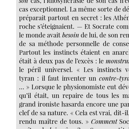
son
cas, l’idiosyncrasie de son cas n’é
cas exceptionnel. La même sorte de d
préparait partout en secret : les Athéni
roche s’éteignaient. — Et Socrate com
le monde avait
besoin
de lui, de son re
de sa méthode personnelle de conser
Partout les instincts étaient en anar
était à deux pas de l’excès : le
monstru
le péril universel. « Les instincts 
tyran : il faut inventer un
contre-tyr
… » Lorsque le physionomiste eut dévo
qu’il était, un repaire de tous les m
grand ironiste hasarda encore une par
clef de sa nature. « Cela est vrai, dit-i
rendu maître de tous. »
Comment
Socr