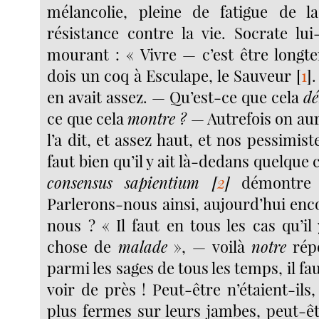
mélancolie, pleine de fatigue de la
résistance contre la vie. Socrate l
mourant : « Vivre — c’est être longt
dois un coq à Esculape, le Sauveur
[
1
]
en avait assez. — Qu’est-ce que cela
dé
ce que cela
montre ?
— Autrefois on aura
l’a dit, et assez haut, et nos pessimistes
faut bien qu’il y ait là-dedans quelque 
consensus sapientium
[
2
]
démontre l
Parlerons-nous ainsi, aujourd’hui enc
nous ? « Il faut en tous les cas qu’il 
chose de
malade
», — voilà
notre
répo
parmi les sages de tous les temps, il fa
voir de près ! Peut-être n’étaient-ils, 
plus fermes sur leurs jambes, peut-êt