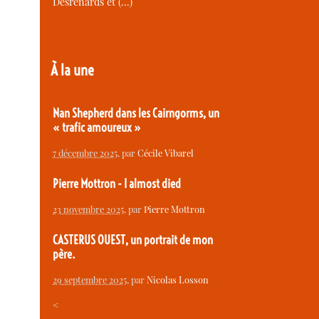
Desrenards et (…)
À la une
Nan Shepherd dans les Cairngorms, un
« trafic amoureux »
7 décembre 2025
, par
Cécile Vibarel
Pierre Mottron - I almost died
23 novembre 2025
, par
Pierre Mottron
CASTERUS OUEST, un portrait de mon
père.
29 septembre 2025
, par
Nicolas Losson
<