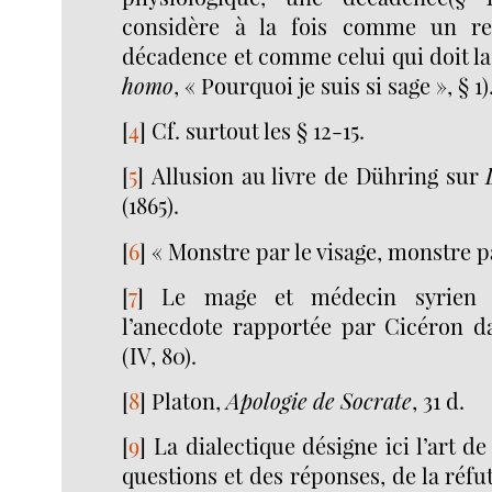
considère à la fois comme un re
décadence et comme celui qui doit la
homo
, « Pourquoi je suis si sage », § 1)
[
4
]
Cf. surtout les § 12-15.
[
5
]
Allusion au livre de Dühring sur
(1865).
[
6
]
« Monstre par le visage, monstre pa
[
7
]
Le mage et médecin syrien Z
l’anecdote rapportée par Cicéron d
(IV, 80).
[
8
]
Platon,
Apologie de Socrate
, 31 d.
[
9
]
La dialectique désigne ici l’art de
questions et des réponses, de la réfu