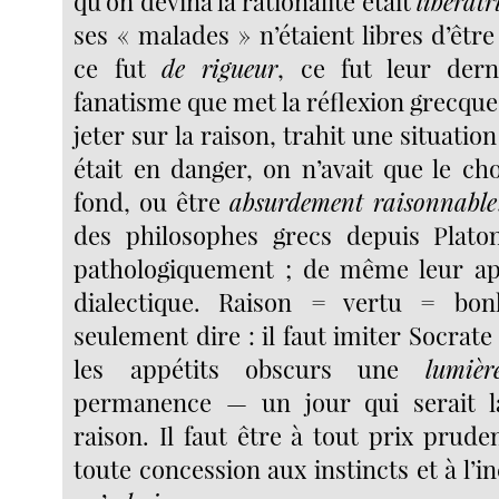
qu’on devina la rationalité était
libératr
ses « malades » n’étaient libres d’êtr
ce fut
de rigueur
, ce fut leur der
fanatisme que met la réflexion grecque 
jeter sur la raison, trahit une situatio
était en danger, on n’avait que le ch
fond, ou être
absurdement raisonnable
des philosophes grecs depuis Plato
pathologiquement ; de même leur app
dialectique. Raison = vertu = bon
seulement dire : il faut imiter Socrate 
les appétits obscurs une
lumiè
permanence — un jour qui serait l
raison. Il faut être à tout prix prudent
toute concession aux instincts et à l’in