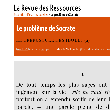
La Revue des Ressources
Accueil
>
Idées
>
Inactuelles
>
Le problème de Socrate
Le problème de Socrate
LE CRÉPUSCULE DES IDOLES (2)
lundi 26 février 2024
, par
Friedrich Nietzsche
(Date de rédaction ant
1.
De tout temps les plus sages ont
jugement sur la vie :
elle ne vaut ri
partout on a entendu sortir de leur
parole, — une parole pleine de d