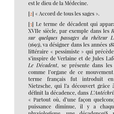
est le dieu de la Médecine.
[
2
]
« Accord de tous les sages ».
[
3
]
Le terme de décadent qui appara
XVIIe siècle, par exemple dans les
R
sur quelques passages du rhéteur L
(1693), va désigner dans les années
littéraire « pessimiste » qui précèd
s’inspire de Verlaine et de Jules La
Le Décadent
, se présente dans les
comme l’organe de ce mouvement 
terme français fut introduit e
Nietzsche, qui l’a découvert grâce 
définit la décadence, dans
L’Antéchri
« Partout où, d’une façon quelconq
puissance diminue, il y a chaqu
physiologique, une décadence(§ 1