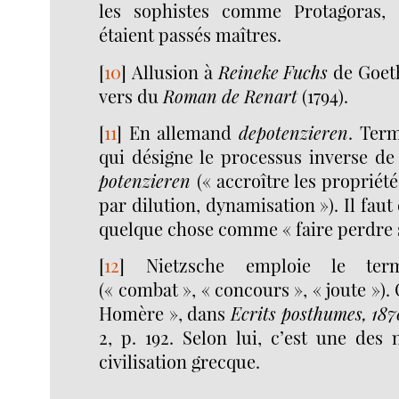
les sophistes comme Protagoras, G
étaient passés maîtres.
[
10
]
Allusion à
Reineke Fuchs
de Goeth
vers du
Roman de Renart
(1794).
[
11
]
En allemand
depotenzieren
. Ter
qui désigne le processus inverse de
potenzieren
(« accroître les propriét
par dilution, dynamisation »). Il fa
quelque chose comme « faire perdre so
[
12
]
Nietzsche emploie le te
(« combat », « concours », « joute »). 
Homère », dans
Ecrits posthumes, 18
2, p. 192. Selon lui, c’est une des 
civilisation grecque.