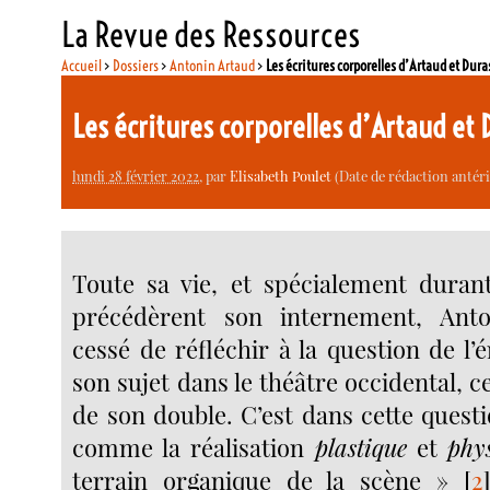
La Revue des Ressources
Accueil
>
Dossiers
>
Antonin Artaud
>
Les écritures corporelles d’Artaud et Dura
Les écritures corporelles d’Artaud et
lundi 28 février 2022
, par
Elisabeth Poulet
(Date de rédaction antérie
Toute sa vie, et spécialement duran
précédèrent son internement, Ant
cessé de réfléchir à la question de l’
son sujet dans le théâtre occidental, ce
de son double. C’est dans cette questi
comme la réalisation
plastique
et
phy
terrain organique de la scène »
[
2