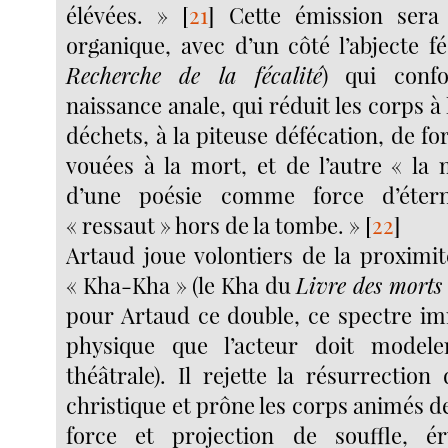
élévées. »
[
21
]
Cette émission sera 
organique, avec d’un côté l’abjecte fé
Recherche de la fécalité
) qui conf
naissance anale, qui réduit les corps à
déchets, à la piteuse défécation, de f
vouées à la mort, et de l’autre « la
d’une poésie comme force d’étern
« ressaut » hors de la tombe. »
[
22
]
Artaud joue volontiers de la proximit
« Kha-Kha » (le Kha du
Livre des morts
pour Artaud ce double, ce spectre i
physique que l’acteur doit model
théâtrale). Il rejette la résurrectio
christique et prône les corps animés 
force et projection de souffle, é