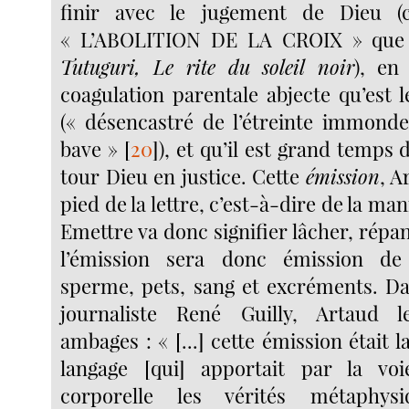
finir avec le jugement de Dieu (c
« L’ABOLITION DE LA CROIX » que 
Tutuguri, Le rite du soleil noir
), en
coagulation parentale abjecte qu’est 
(« désencastré de l’étreinte immond
bave »
[
20
]
), et qu’il est grand temps 
tour Dieu en justice. Cette
émission
, A
pied de la lettre, c’est-à-dire de la man
Emettre va donc signifier lâcher, répan
l’émission sera donc émission de 
sperme, pets, sang et excréments. Da
journaliste René Guilly, Artaud 
ambages : « [...] cette émission était 
langage [qui] apportait par la voi
corporelle les vérités métaphys