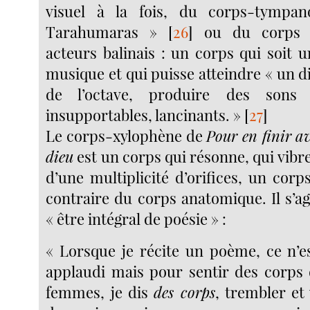
visuel à la fois, du corps-tympa
Tarahumaras »
[
26
]
ou du corps d
acteurs balinais : un corps qui soit 
musique et qui puisse atteindre « un 
de l’octave, produire des sons
insupportables, lancinants. »
[
27
]
Le corps-xylophène de
Pour en finir a
dieu
est un corps qui résonne, qui vibr
d’une multiplicité d’orifices, un corps
contraire du corps anatomique. Il s’a
« être intégral de poésie » :
« Lorsque je récite un poème, ce n’e
applaudi mais pour sentir des corps
femmes, je dis
des corps
, trembler et 