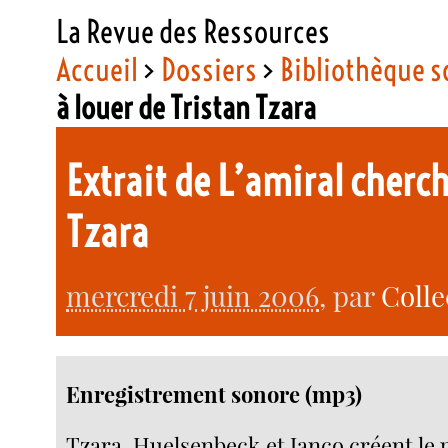
La Revue des Ressources
Accueil
>
Dossiers
>
Bibliothèque 
à louer de Tristan Tzara
Extrait de L’amiral cherc
Tzara
mercredi 7 juin 2006
, par
Colle
Enregistrement sonore (mp3)
Tzara, Huelsenbeck et Janco créent le