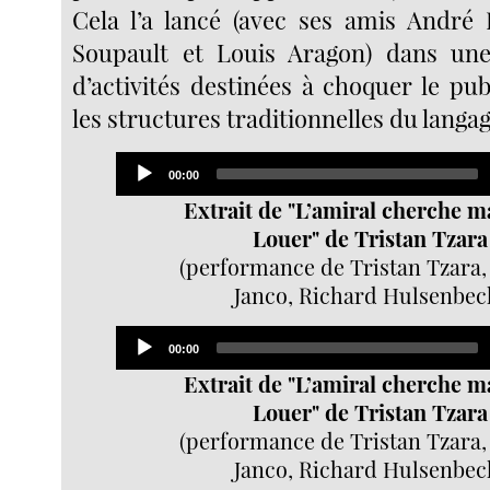
Cela l’a lancé (avec ses amis André 
Soupault et Louis Aragon) dans une
d’activités destinées à choquer le pub
les structures traditionnelles du langag
Audio
Current
00:00
Player
time
Extrait de "L’amiral cherche m
Louer" de Tristan Tzara
(performance de Tristan Tzara,
Janco, Richard Hulsenbec
Audio
Current
00:00
Player
time
Extrait de "L’amiral cherche m
Louer" de Tristan Tzara
(performance de Tristan Tzara,
Janco, Richard Hulsenbec