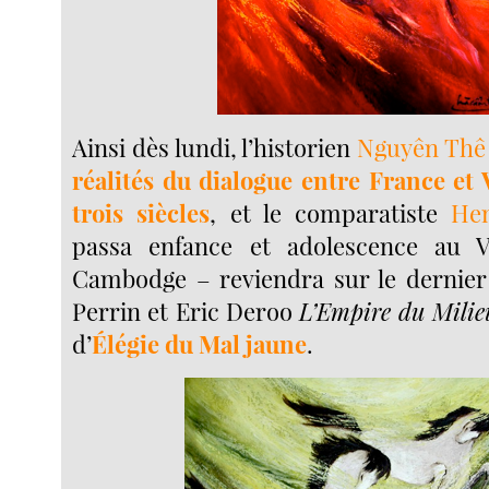
Ainsi dès lundi, l’historien
Nguyên Thê
réalités du dialogue entre France et
trois siècles
, et le comparatiste
He
passa enfance et adolescence au 
Cambodge – reviendra sur le dernier
Perrin et Eric Deroo
L’Empire du Mili
d’
Élégie du Mal jaune
.