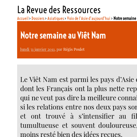
La Revue des Ressources
Accueil
>
Dossiers
>
Asiatiques
>
Voix de l’Asie d’aujourd’hui
>
Notre semaine
Notre semaine au Viêt Nam
lundi 31 janvier 2011
, par
Régis Poulet
Le Viêt Nam est parmi les pays d’Asie
dont les Français ont la plus nette re
qui ne veut pas dire la meilleure connai
si les relations entre nos deux pays so
et ont trouvé à s’intensifier au fi
tumultueuse et souvent douloureuse,
moins resté bien des idées reçues.