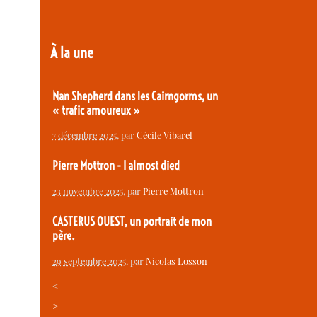
À la une
Nan Shepherd dans les Cairngorms, un
« trafic amoureux »
7 décembre 2025
, par
Cécile Vibarel
Pierre Mottron - I almost died
23 novembre 2025
, par
Pierre Mottron
CASTERUS OUEST, un portrait de mon
père.
29 septembre 2025
, par
Nicolas Losson
<
>