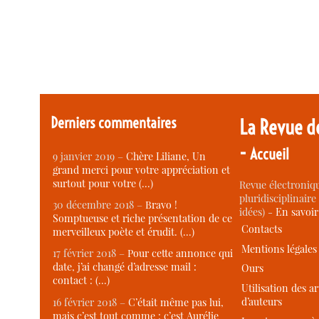
Derniers commentaires
La Revue d
-
Accueil
9 janvier 2019 –
Chère Liliane, Un
grand merci pour votre appréciation et
surtout pour votre (…)
Revue électroniqu
pluridisciplinaire 
30 décembre 2018 –
Bravo !
idées) -
En savoi
Somptueuse et riche présentation de ce
Contacts
merveilleux poète et érudit. (…)
Mentions légales
17 février 2018 –
Pour cette annonce qui
date, j’ai changé d’adresse mail :
Ours
contact : (…)
Utilisation des ar
d’auteurs
16 février 2018 –
C’était même pas lui,
mais c’est tout comme : c’est Aurélie