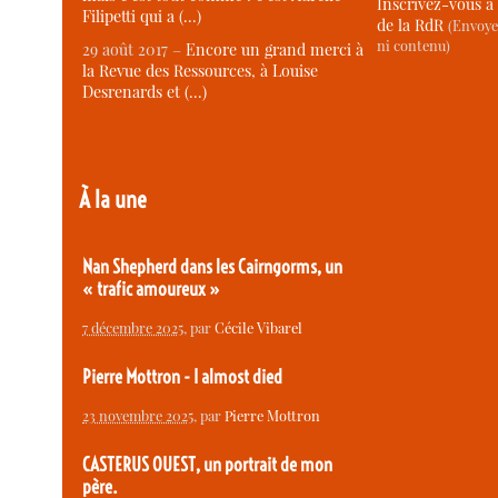
Inscrivez-vous à 
Filipetti qui a (…)
de la RdR
(Envoye
ni contenu)
29 août 2017 –
Encore un grand merci à
la Revue des Ressources, à Louise
Desrenards et (…)
À la une
Nan Shepherd dans les Cairngorms, un
« trafic amoureux »
7 décembre 2025
, par
Cécile Vibarel
Pierre Mottron - I almost died
23 novembre 2025
, par
Pierre Mottron
CASTERUS OUEST, un portrait de mon
père.