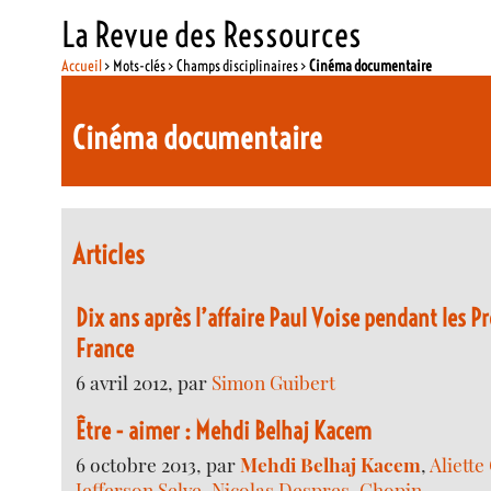
La Revue des Ressources
Accueil
> Mots-clés > Champs disciplinaires >
Cinéma documentaire
Cinéma documentaire
Articles
Dix ans après l’affaire Paul Voise pendant les P
France
6 avril 2012, par
Simon Guibert
Être - aimer : Mehdi Belhaj Kacem
6 octobre 2013, par
Mehdi Belhaj Kacem
,
Aliette
Jefferson Selve
,
Nicolas Despres-Chopin