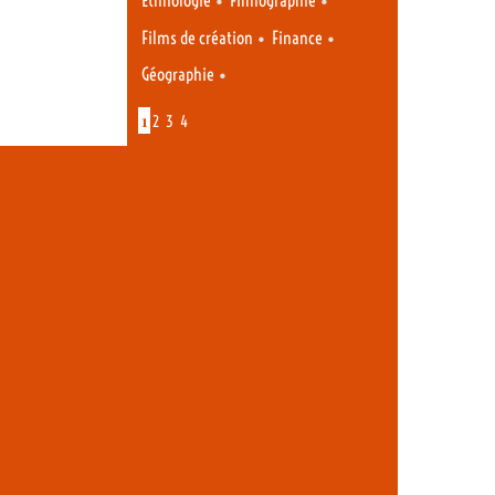
Ethnologie
Filmographie
•
•
Films de création
Finance
•
Géographie
1
2
3
4