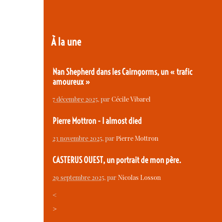
À la une
Nan Shepherd dans les Cairngorms, un « trafic
amoureux »
7 décembre 2025
, par
Cécile Vibarel
Pierre Mottron - I almost died
23 novembre 2025
, par
Pierre Mottron
CASTERUS OUEST, un portrait de mon père.
29 septembre 2025
, par
Nicolas Losson
<
>