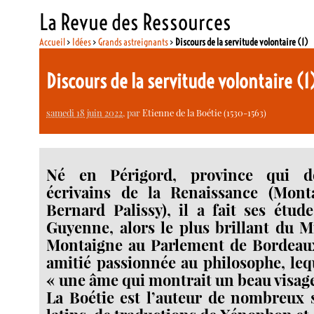
La Revue des Ressources
Accueil
>
Idées
>
Grands astreignants
>
Discours de la servitude volontaire (1)
Discours de la servitude volontaire (
samedi 18 juin 2022
, par
Etienne de la Boétie (1530-1563)
Né en Périgord, province qui d
écrivains de la Renaissance (Mont
Bernard Palissy), il a fait ses étud
Guyenne, alors le plus brillant du M
Montaigne au Parlement de Bordeaux,
amitié passionnée au philosophe, lequ
« une âme qui montrait un beau visage
La Boétie est l’auteur de nombreux 