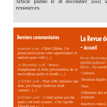
Article publié le 18 décembre 2002 
ressources.
Derniers commentaires
La Revue d
-
Accueil
9 janvier 2019 –
Chère Liliane, Un
grand merci pour votre appréciation et
surtout pour votre (…)
Revue électroniqu
pluridisciplinaire 
30 décembre 2018 –
Bravo !
idées) -
En savoi
Somptueuse et riche présentation de ce
Contacts
merveilleux poète et érudit. (…)
Mentions légales
17 février 2018 –
Pour cette annonce qui
date, j’ai changé d’adresse mail :
Ours
contact : (…)
Utilisation des ar
d’auteurs
16 février 2018 –
C’était même pas lui,
mais c’est tout comme : c’est Aurélie
Inscrivez-vous à 
Filipetti qui a (…)