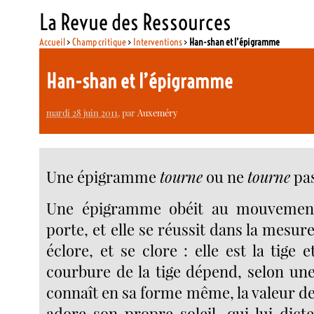
La Revue des Ressources
Accueil
>
Champ critique
>
Interventions
>
Han-shan et l’épigramme
Han-shan et l’épigramme
mardi 28 juin 2011
, par
Auxeméry
Une épigramme
tourne
ou ne
tourne
pas
Une épigramme obéit au mouvement
porte, et elle se réussit dans la mesure
éclore, et se clore : elle est la tige e
courbure de la tige dépend, selon une 
connaît en sa forme même, la valeur de
adore son propre soleil, qui lui dic