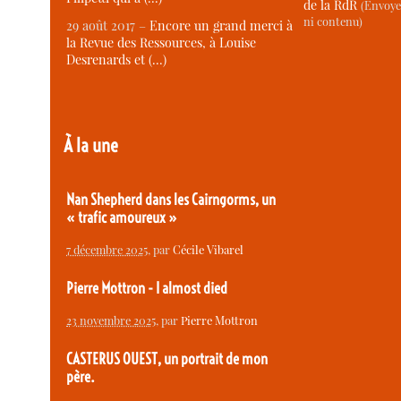
de la RdR
(Envoye
ni contenu)
29 août 2017 –
Encore un grand merci à
la Revue des Ressources, à Louise
Desrenards et (…)
À la une
Nan Shepherd dans les Cairngorms, un
« trafic amoureux »
7 décembre 2025
, par
Cécile Vibarel
Pierre Mottron - I almost died
23 novembre 2025
, par
Pierre Mottron
CASTERUS OUEST, un portrait de mon
père.