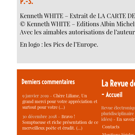
P.-S.
Kenneth WHITE – Extrait de LA CARTE D
© Kenneth WHITE – Editions Albin Michel
Avec les aimables autorisations de l’auteur
En logo : les Pics de l’Europe.
Derniers commentaires
La Revue d
-
Accueil
9 janvier 2019 –
Chère Liliane, Un
grand merci pour votre appréciation et
surtout pour votre (…)
Revue électroniqu
pluridisciplinaire 
30 décembre 2018 –
Bravo !
idées) -
En savoi
Somptueuse et riche présentation de ce
Contacts
merveilleux poète et érudit. (…)
Mentions légales