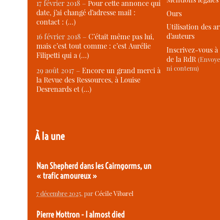
17 février 2018 –
Pour cette annonce qui
date, j’ai changé d’adresse mail :
Ours
contact : (…)
Utilisation des ar
d’auteurs
16 février 2018 –
C’était même pas lui,
mais c’est tout comme : c’est Aurélie
Inscrivez-vous à 
Filipetti qui a (…)
de la RdR
(Envoye
ni contenu)
29 août 2017 –
Encore un grand merci à
la Revue des Ressources, à Louise
Desrenards et (…)
À la une
Nan Shepherd dans les Cairngorms, un
« trafic amoureux »
7 décembre 2025
, par
Cécile Vibarel
Pierre Mottron - I almost died