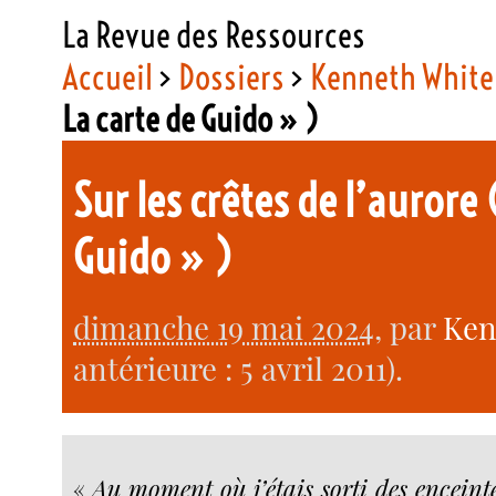
La Revue des Ressources
Accueil
>
Dossiers
>
Kenneth White
La carte de Guido » )
Sur les crêtes de l’aurore 
Guido » )
dimanche 19 mai 2024
, par
Ken
antérieure : 5 avril 2011).
«
Au moment où j’étais sorti des enceint