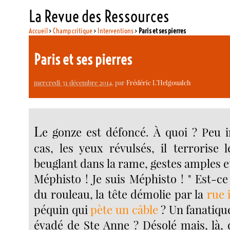
La Revue des Ressources
Accueil
>
Champ critique
>
Interventions
>
Paris et ses pierres
Paris et ses pierres
mercredi 31 décembre 2014
, par
Frédéric L’Helgoualch
L
e gonze est défoncé. À quoi ? Peu 
cas, les yeux révulsés, il terrorise 
beuglant dans la rame, gestes amples et 
Méphisto ! Je suis Méphisto ! " Est-c
du rouleau, la tête démolie par la
rue 
péquin qui
pète un câble
? Un fanatiqu
évadé de Ste Anne ? Désolé mais, là, 