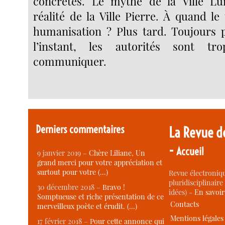
concrètes. Le mythe de la Ville Lu
réalité de la Ville Pierre. À quand l
humanisation ? Plus tard. Toujours p
l’instant, les autorités sont t
communiquer.
Derniers commentaires
La Revue d
-
Accueil
9 janvier 2019 –
Chère Liliane, Un
grand merci pour votre appréciation et
surtout pour votre (…)
Revue électroniqu
pluridisciplinaire 
30 décembre 2018 –
Bravo !
idées) -
En savoi
Somptueuse et riche présentation de ce
Contacts
merveilleux poète et érudit. (…)
Mentions légales
17 février 2018 –
Pour cette annonce qui