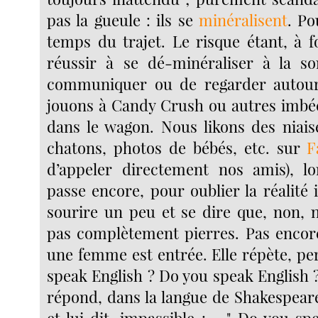
pas la gueule : ils se
minéralisent
. P
temps du trajet. Le risque étant, à f
réussir à se dé-minéraliser à la so
communiquer ou de regarder autou
jouons à Candy Crush ou autres imbéci
dans le wagon. Nous likons des niais
chatons, photos de bébés, etc. sur
F
d’appeler directement nos amis), lo
passe encore, pour oublier la réalité
sourire un peu et se dire que, non,
pas complètement pierres. Pas encor
une femme est entrée. Elle répète, pe
speak English ? Do you speak English 
répond, dans la langue de Shakespeare
et lui dit, impassible : - " Do you s