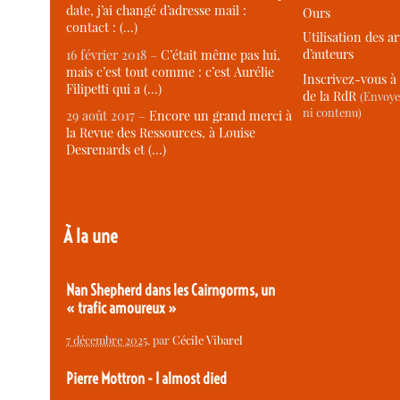
date, j’ai changé d’adresse mail :
Ours
contact : (…)
Utilisation des ar
d’auteurs
16 février 2018 –
C’était même pas lui,
mais c’est tout comme : c’est Aurélie
Inscrivez-vous à 
Filipetti qui a (…)
de la RdR
(Envoye
ni contenu)
29 août 2017 –
Encore un grand merci à
la Revue des Ressources, à Louise
Desrenards et (…)
À la une
Nan Shepherd dans les Cairngorms, un
« trafic amoureux »
7 décembre 2025
, par
Cécile Vibarel
Pierre Mottron - I almost died