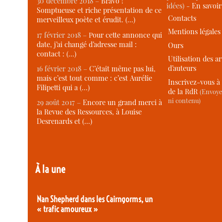
30 décembre 2018 –
Bravo !
idées) -
En savoi
Somptueuse et riche présentation de ce
Contacts
merveilleux poète et érudit. (…)
Mentions légales
17 février 2018 –
Pour cette annonce qui
date, j’ai changé d’adresse mail :
Ours
contact : (…)
Utilisation des ar
d’auteurs
16 février 2018 –
C’était même pas lui,
mais c’est tout comme : c’est Aurélie
Inscrivez-vous à 
Filipetti qui a (…)
de la RdR
(Envoye
ni contenu)
29 août 2017 –
Encore un grand merci à
la Revue des Ressources, à Louise
Desrenards et (…)
À la une
Nan Shepherd dans les Cairngorms, un
« trafic amoureux »