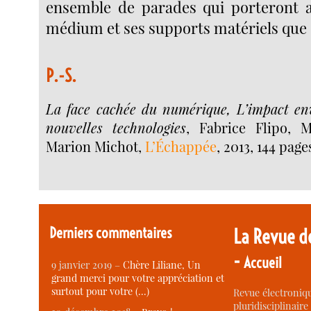
ensemble de parades qui porteront a
médium et ses supports matériels que 
P.-S.
La face cachée du numérique, L’impact en
nouvelles technologies
, Fabrice Flipo, 
Marion Michot,
L’Échappée
, 2013, 144 page
Derniers commentaires
La Revue d
-
Accueil
9 janvier 2019 –
Chère Liliane, Un
grand merci pour votre appréciation et
surtout pour votre (…)
Revue électroniqu
pluridisciplinaire 