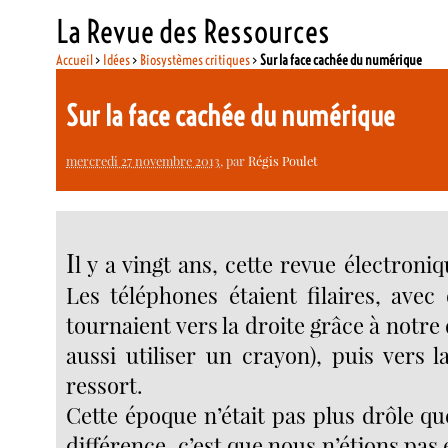
La Revue des Ressources
Accueil
>
Idées
>
Biosystèmes critiques
>
Sur la face cachée du numérique
Sur la face cachée du numérique
mercredi 27 novembre 2013
, par
Régis Poulet
I
l y a vingt ans, cette revue électroniq
Les téléphones étaient filaires, avec
tournaient vers la droite grâce à notre 
aussi utiliser un crayon), puis vers 
ressort.
Cette époque n’était pas plus drôle qu
différence, c’est que nous n’étions pas 