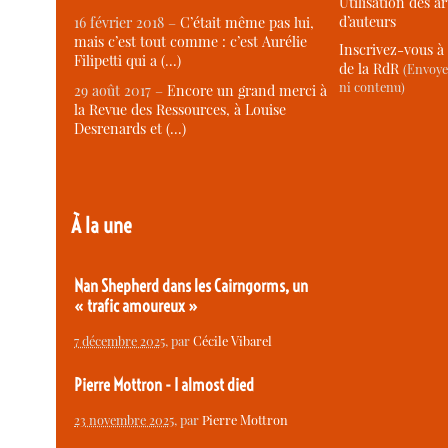
Utilisation des ar
d’auteurs
16 février 2018 –
C’était même pas lui,
mais c’est tout comme : c’est Aurélie
Inscrivez-vous à 
Filipetti qui a (…)
de la RdR
(Envoye
ni contenu)
29 août 2017 –
Encore un grand merci à
la Revue des Ressources, à Louise
Desrenards et (…)
À la une
Nan Shepherd dans les Cairngorms, un
« trafic amoureux »
7 décembre 2025
, par
Cécile Vibarel
Pierre Mottron - I almost died
23 novembre 2025
, par
Pierre Mottron