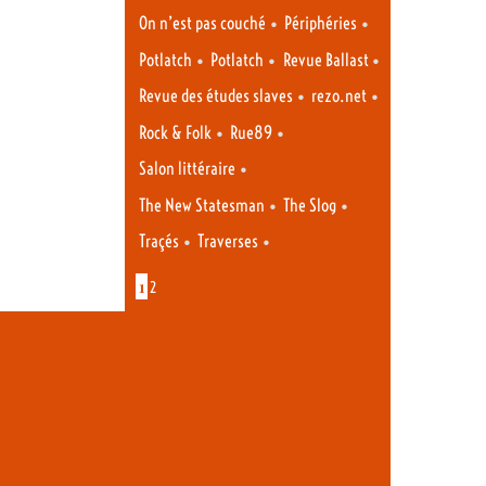
•
•
On n’est pas couché
Périphéries
•
•
•
Potlatch
Potlatch
Revue Ballast
•
•
Revue des études slaves
rezo.net
•
•
Rock & Folk
Rue89
•
Salon littéraire
•
•
The New Statesman
The Slog
•
•
Traçés
Traverses
1
2