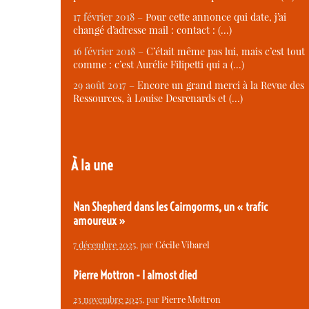
17 février 2018 –
Pour cette annonce qui date, j’ai
changé d’adresse mail : contact : (…)
16 février 2018 –
C’était même pas lui, mais c’est tout
comme : c’est Aurélie Filipetti qui a (…)
29 août 2017 –
Encore un grand merci à la Revue des
Ressources, à Louise Desrenards et (…)
À la une
Nan Shepherd dans les Cairngorms, un « trafic
amoureux »
7 décembre 2025
, par
Cécile Vibarel
Pierre Mottron - I almost died
23 novembre 2025
, par
Pierre Mottron