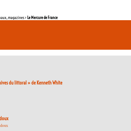
rnaux, magazines >
Le Mercure de France
hives du littoral » de Kenneth White
udoux
udoux