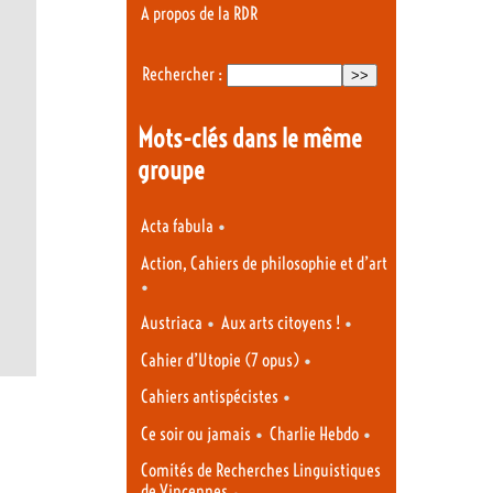
A propos de la RDR
Rechercher :
Mots-clés dans le même
groupe
•
Acta fabula
Action, Cahiers de philosophie et d’art
•
•
•
Austriaca
Aux arts citoyens !
•
Cahier d’Utopie (7 opus)
•
Cahiers antispécistes
•
•
Ce soir ou jamais
Charlie Hebdo
Comités de Recherches Linguistiques
de Vincennes
•