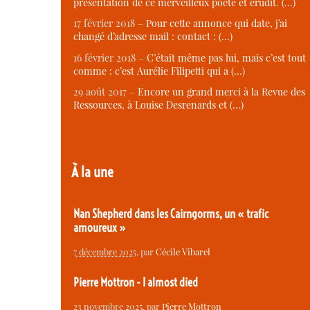
présentation de ce merveilleux poète et érudit. (…)
17 février 2018 –
Pour cette annonce qui date, j’ai
changé d’adresse mail : contact : (…)
16 février 2018 –
C’était même pas lui, mais c’est tout
comme : c’est Aurélie Filipetti qui a (…)
29 août 2017 –
Encore un grand merci à la Revue des
Ressources, à Louise Desrenards et (…)
À la une
Nan Shepherd dans les Cairngorms, un « trafic
amoureux »
7 décembre 2025
, par
Cécile Vibarel
Pierre Mottron - I almost died
23 novembre 2025
, par
Pierre Mottron