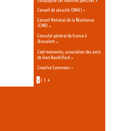
•
Compagnie Les hommes penchés
•
Conseil de sécurité (ONU)
Conseil National de la Résistance
(CNR)
•
Consulat général de France à
Jérusalem
•
Cool memories, association des amis
de Jean Baudrillard
•
•
Creative Commons
1
2
3
4