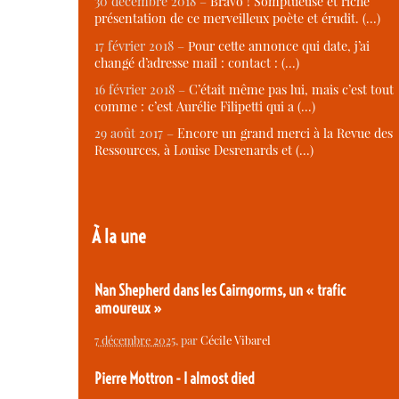
30 décembre 2018 –
Bravo ! Somptueuse et riche
présentation de ce merveilleux poète et érudit. (…)
17 février 2018 –
Pour cette annonce qui date, j’ai
changé d’adresse mail : contact : (…)
16 février 2018 –
C’était même pas lui, mais c’est tout
comme : c’est Aurélie Filipetti qui a (…)
29 août 2017 –
Encore un grand merci à la Revue des
Ressources, à Louise Desrenards et (…)
À la une
Nan Shepherd dans les Cairngorms, un « trafic
amoureux »
7 décembre 2025
, par
Cécile Vibarel
Pierre Mottron - I almost died