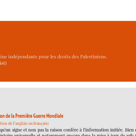
ne indépendante pour les droits des Palestiniens.
ist)
xion de la Première Guerre Mondiale
ion de l’anglais au français)
 qu’un signe et non pas la raison confère à l’information initiée. Bien
istoire universelle et notamment encore dans la mise à jour de 1981 