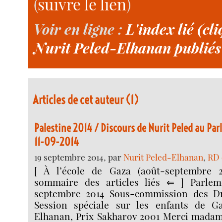
(
suivre le lien
)
Voir en ligne :
L'index lié (cli
Nurit Peled-Elhanan publiés d
Articles de cet auteur (1)
Palestine 2014 / Discours de Nurit Peled au Pa
11-09-2014
19 septembre 2014, par
Nurit Peled-Elhanan
,
RD 
[ À l’école de Gaza (août-septembre 20
sommaire des articles liés ⇐ ] Parlem
septembre 2014 Sous-commission des D
Session spéciale sur les enfants de Ga
Elhanan, Prix Sakharov 2001 Merci madame