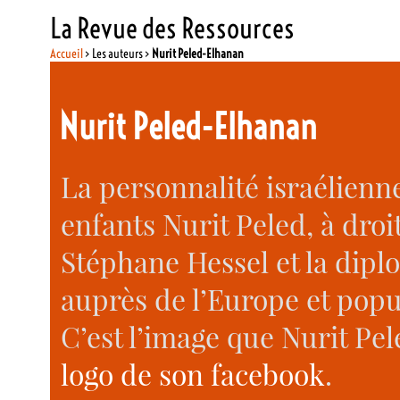
La Revue des Ressources
Accueil
> Les auteurs >
Nurit Peled-Elhanan
Nurit Peled-Elhanan
La personnalité israélien
enfants Nurit Peled, à droit
Stéphane Hessel et la dipl
auprès de l’Europe et popu
C’est l’image que Nurit Pel
logo de son facebook
.