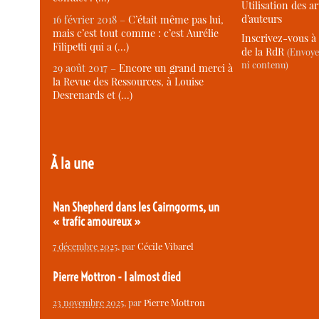
Utilisation des ar
d’auteurs
16 février 2018 –
C’était même pas lui,
mais c’est tout comme : c’est Aurélie
Inscrivez-vous à 
Filipetti qui a (…)
de la RdR
(Envoye
ni contenu)
29 août 2017 –
Encore un grand merci à
la Revue des Ressources, à Louise
Desrenards et (…)
À la une
Nan Shepherd dans les Cairngorms, un
« trafic amoureux »
7 décembre 2025
, par
Cécile Vibarel
Pierre Mottron - I almost died
23 novembre 2025
, par
Pierre Mottron