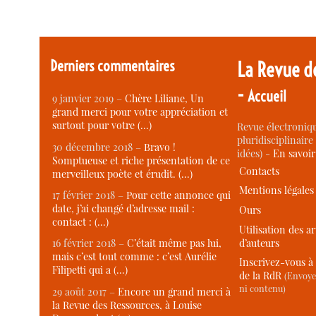
Derniers commentaires
La Revue d
-
Accueil
9 janvier 2019 –
Chère Liliane, Un
grand merci pour votre appréciation et
surtout pour votre (…)
Revue électroniqu
pluridisciplinaire 
30 décembre 2018 –
Bravo !
idées) -
En savoi
Somptueuse et riche présentation de ce
Contacts
merveilleux poète et érudit. (…)
Mentions légales
17 février 2018 –
Pour cette annonce qui
date, j’ai changé d’adresse mail :
Ours
contact : (…)
Utilisation des ar
d’auteurs
16 février 2018 –
C’était même pas lui,
mais c’est tout comme : c’est Aurélie
Inscrivez-vous à 
Filipetti qui a (…)
de la RdR
(Envoye
ni contenu)
29 août 2017 –
Encore un grand merci à
la Revue des Ressources, à Louise