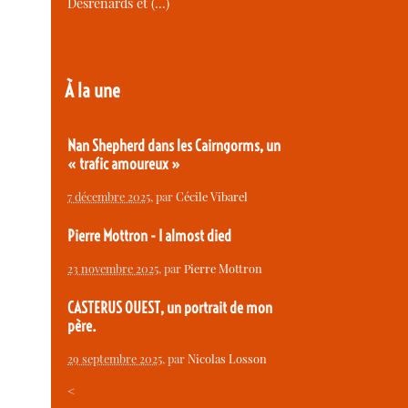
Desrenards et (…)
À la une
Nan Shepherd dans les Cairngorms, un
« trafic amoureux »
7 décembre 2025
, par
Cécile Vibarel
Pierre Mottron - I almost died
23 novembre 2025
, par
Pierre Mottron
CASTERUS OUEST, un portrait de mon
père.
29 septembre 2025
, par
Nicolas Losson
<