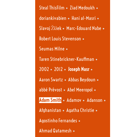
•
•
Steal ThisFilm
Ziad Medoukh
•
•
doriankivabien
Hani al-Masri
•
•
Slavoj Žižek
Marc-Edouard Nabe
•
Robert Louis Stevenson
•
Seumas Milne
•
Taren Stinebrickner-Kauffman
•
•
•
2002
2012
Joseph Nasr
•
•
Aaron Swartz
Abbas Beydoun
•
•
abbé Prévost
Abel Meeropol
•
•
•
Adam Smith
Adamov
Adanson
•
•
Afghanistan
Agatha Christie
•
Agostinho Fernandes
•
Ahmad Qatamesh