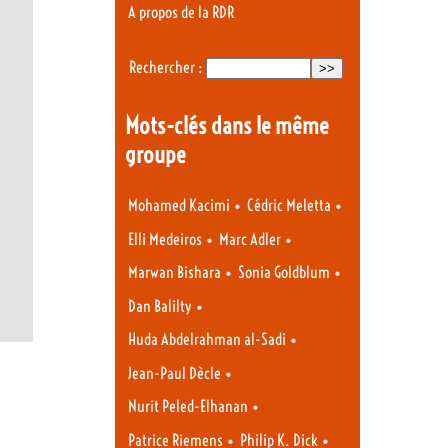
A propos de la RDR
Rechercher :
Mots-clés dans le même
groupe
•
•
Mohamed Kacimi
Cédric Meletta
•
•
Elli Medeiros
Marc Adler
•
•
Marwan Bishara
Sonia Goldblum
•
Dan Balilty
•
Huda Abdelrahman al-Sadi
•
Jean-Paul Dècle
•
Nurit Peled-Elhanan
•
•
Patrice Riemens
Philip K. Dick