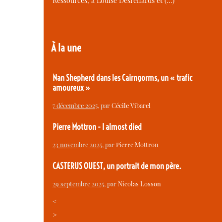
Ressources, à Louise Desrenards et (…)
À la une
Nan Shepherd dans les Cairngorms, un « trafic
amoureux »
7 décembre 2025
, par
Cécile Vibarel
Pierre Mottron - I almost died
23 novembre 2025
, par
Pierre Mottron
CASTERUS OUEST, un portrait de mon père.
29 septembre 2025
, par
Nicolas Losson
<
>