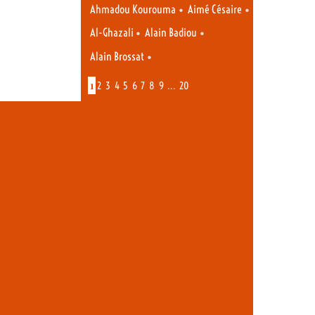
•
•
Ahmadou Kourouma
Aimé Césaire
•
•
Al-Ghazali
Alain Badiou
•
Alain Brossat
1
…
2
3
4
5
6
7
8
9
20